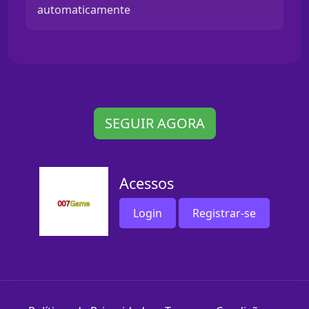
automaticamente
SEGUIR AGORA
Acessos
Login
Registrar-se