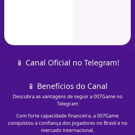
📱 Canal Oficial no Telegram!
📱 Benefícios do Canal
Descubra as vantagens de seguir a 007Game no
Telegram
Com forte capacidade financeira, a 007Game
conquistou a confiança dos jogadores no Brasil e no
mercado internacional.