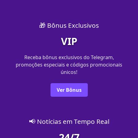
🎁 Bônus Exclusivos
VIP
Receba bônus exclusivos do Telegram,
promoções especiais e códigos promocionais
únicos!
Ver Bônus
📢 Notícias em Tempo Real
24/7