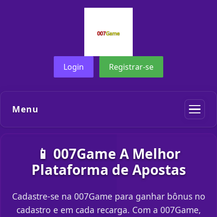
Login
Registrar-se
Menu
📱 007Game A Melhor
Plataforma de Apostas
Cadastre-se na 007Game para ganhar bônus no
cadastro e em cada recarga. Com a 007Game,