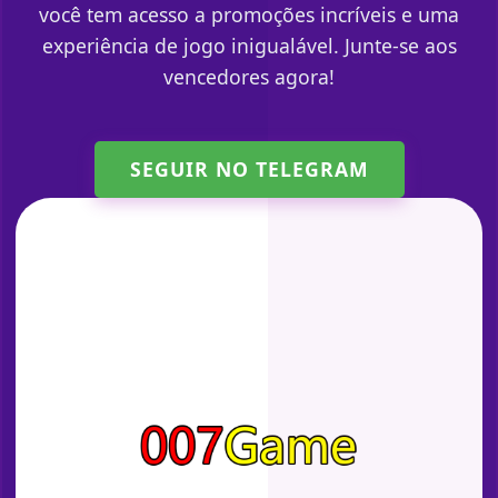
você tem acesso a promoções incríveis e uma
experiência de jogo inigualável. Junte-se aos
vencedores agora!
SEGUIR NO TELEGRAM