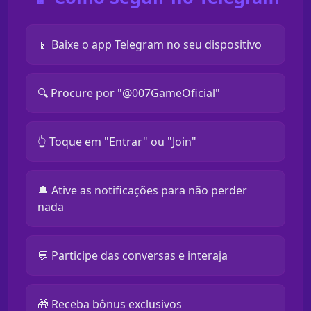
📱 Baixe o app Telegram no seu dispositivo
🔍 Procure por "@007GameOficial"
👆 Toque em "Entrar" ou "Join"
🔔 Ative as notificações para não perder
nada
💬 Participe das conversas e interaja
🎁 Receba bônus exclusivos