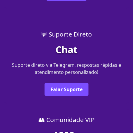
💬 Suporte Direto
Chat
Suporte direto via Telegram, respostas rápidas e
atendimento personalizado!
Falar Suporte
👥 Comunidade VIP