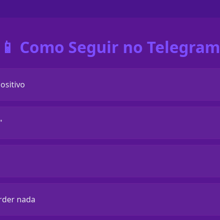
📱 Como Seguir no Telegram
ositivo
"
erder nada