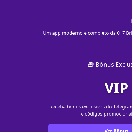
Um app moderno e completo da 017 Brl A
🎁 Bônus Exclu
VIP
Receba bônus exclusivos do Telegra
e códigos promocionai
Ver Bônus