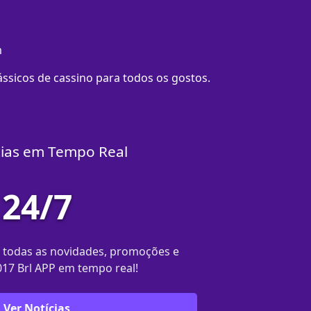
m
ssicos de cassino para todos os gostos.
cias em Tempo Real
24/7
e todas as novidades, promoções e
017 Brl APP em tempo real!
Ver Notícias