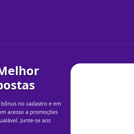
 Melhor
postas
r bônus no cadastro e em
tem acesso a promoções
ualável. Junte-se aos