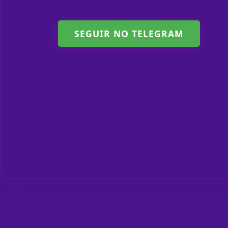
SEGUIR NO TELEGRAM