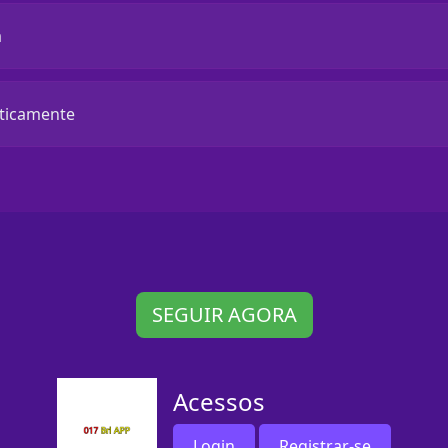
a
aticamente
SEGUIR AGORA
Acessos
Login
Registrar-se