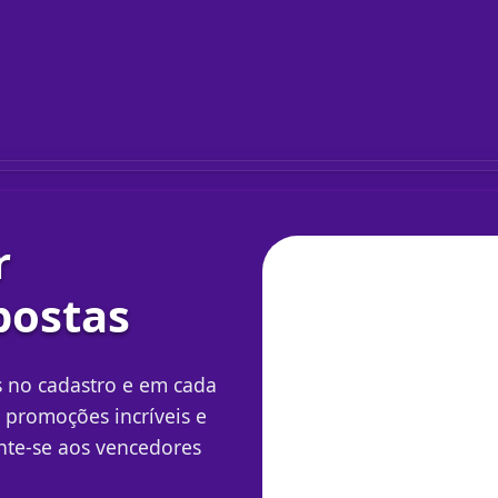
r
postas
s no cadastro e em cada
 promoções incríveis e
unte-se aos vencedores