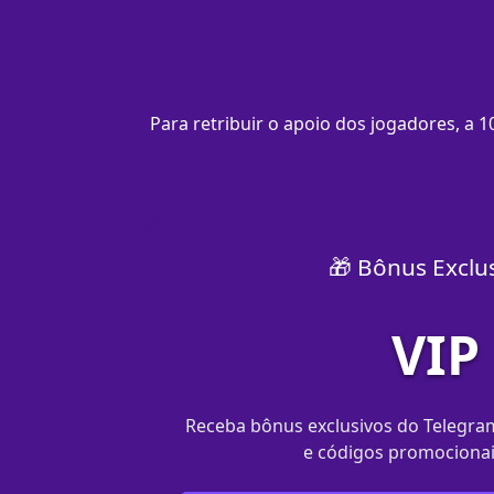
Para retribuir o apoio dos jogadores, a 
🎁 Bônus Exclu
VIP
Receba bônus exclusivos do Telegra
e códigos promocionai