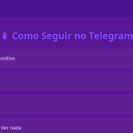
📱 Como Seguir no Telegram
ositivo
erder nada