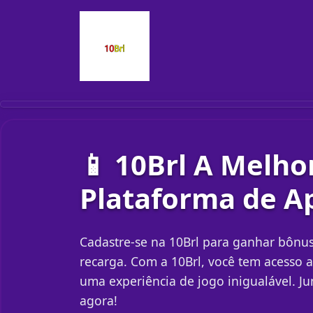
📱 10Brl A Melho
Plataforma de A
Cadastre-se na 10Brl para ganhar bônu
recarga. Com a 10Brl, você tem acesso a
uma experiência de jogo inigualável. J
agora!