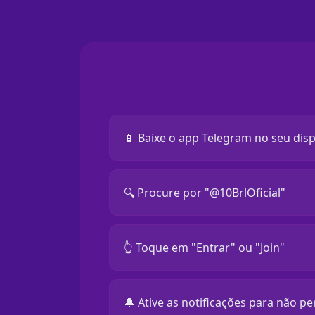
📱 Baixe o app Telegram no seu disp
🔍 Procure por "@10BrlOficial"
👆 Toque em "Entrar" ou "Join"
🔔 Ative as notificações para não p