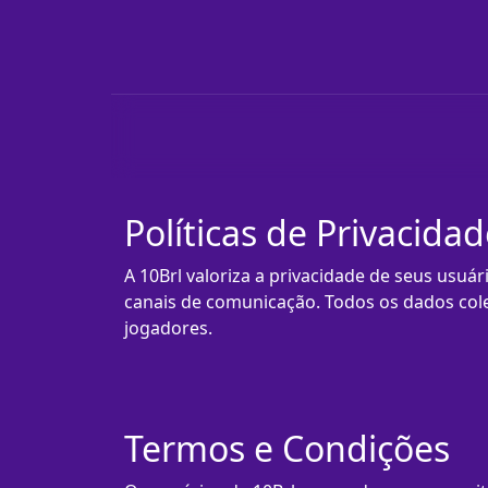
Políticas de Privacida
A 10Brl valoriza a privacidade de seus usu
canais de comunicação. Todos os dados cole
jogadores.
Termos e Condições