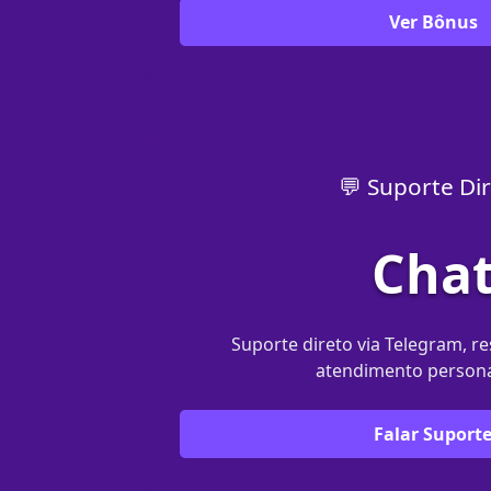
Ver Bônus
💬 Suporte Di
Cha
Suporte direto via Telegram, r
atendimento persona
Falar Suport