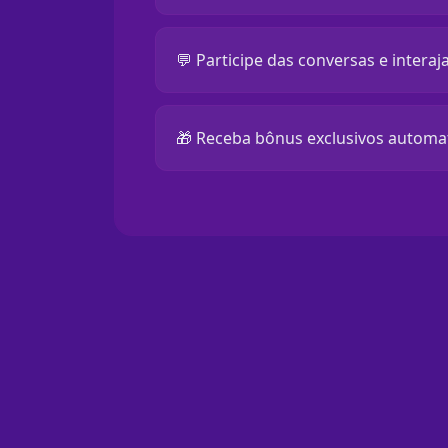
💬 Participe das conversas e interaj
🎁 Receba bônus exclusivos autom