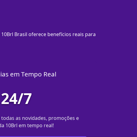
0Brl Brasil oferece benefícios reais para
cias em Tempo Real
24/7
e todas as novidades, promoções e
da 10Brl em tempo real!