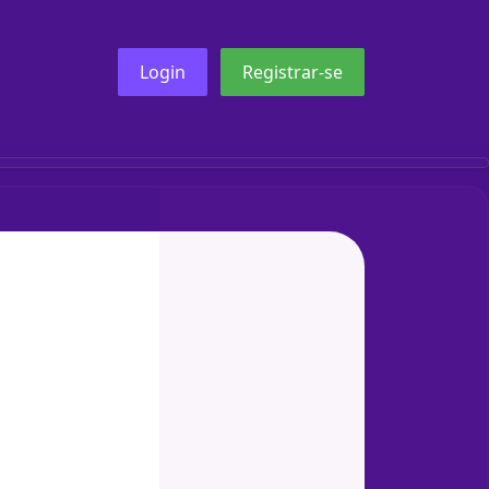
Login
Registrar-se