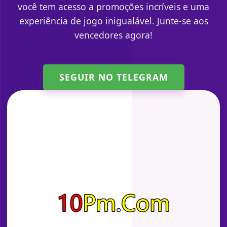
você tem acesso a promoções incríveis e uma
experiência de jogo inigualável. Junte-se aos
vencedores agora!
SEGUIR NO TELEGRAM