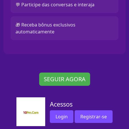
💬 Participe das conversas e interaja
🎁 Receba bônus exclusivos
automaticamente
SEGUIR AGORA
Acessos
Login
Registrar-se