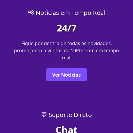
📢 Notícias em Tempo Real
24/7
Fique por dentro de todas as novidades,
promoções e eventos da 10Pm.Com em tempo
real!
Ver Notícias
💬 Suporte Direto
Chat