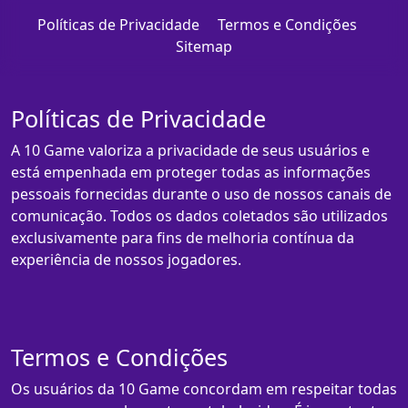
Políticas de Privacidade
Termos e Condições
Sitemap
Políticas de Privacidade
A 10 Game valoriza a privacidade de seus usuários e
está empenhada em proteger todas as informações
pessoais fornecidas durante o uso de nossos canais de
comunicação. Todos os dados coletados são utilizados
exclusivamente para fins de melhoria contínua da
experiência de nossos jogadores.
Termos e Condições
Os usuários da 10 Game concordam em respeitar todas