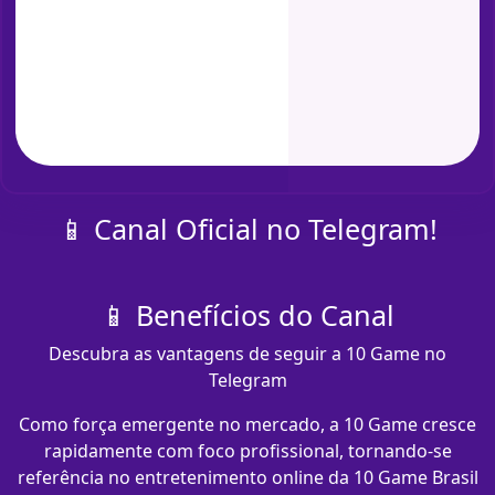
📱 Canal Oficial no Telegram!
📱 Benefícios do Canal
Descubra as vantagens de seguir a 10 Game no
Telegram
Como força emergente no mercado, a 10 Game cresce
rapidamente com foco profissional, tornando-se
referência no entretenimento online da 10 Game Brasil