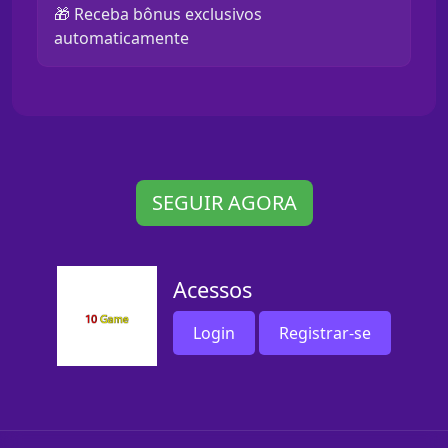
🎁 Receba bônus exclusivos
automaticamente
SEGUIR AGORA
Acessos
Login
Registrar-se