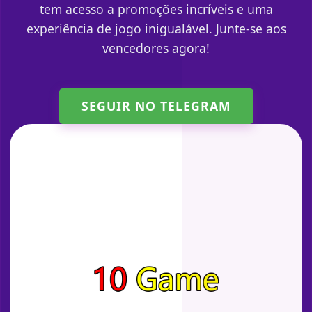
tem acesso a promoções incríveis e uma
experiência de jogo inigualável. Junte-se aos
vencedores agora!
SEGUIR NO TELEGRAM