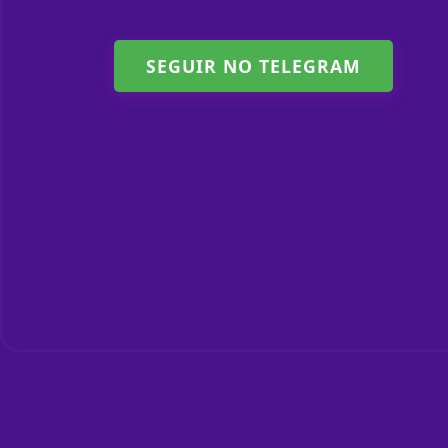
SEGUIR NO TELEGRAM