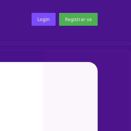
Login
Registrar-se