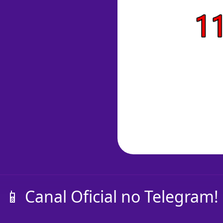
📱 Canal Oficial no Telegram!