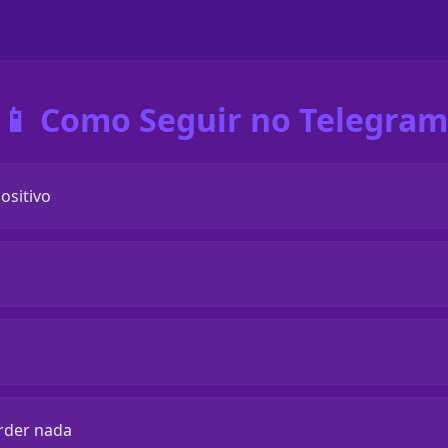
📱 Como Seguir no Telegram
ositivo
erder nada