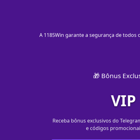
A 1185Win garante a segurança de todos os
🎁 Bônus Exclu
VIP
Receba bônus exclusivos do Telegra
e códigos promocionai