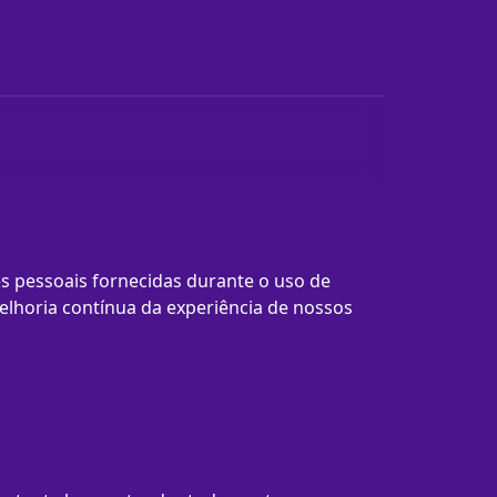
s pessoais fornecidas durante o uso de
elhoria contínua da experiência de nossos