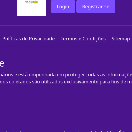
Login
Registrar-se
Políticas de Privacidade
Termos e Condições
Sitemap
de
suários e está empenhada em proteger todas as informaçõe
os coletados são utilizados exclusivamente para fins de m