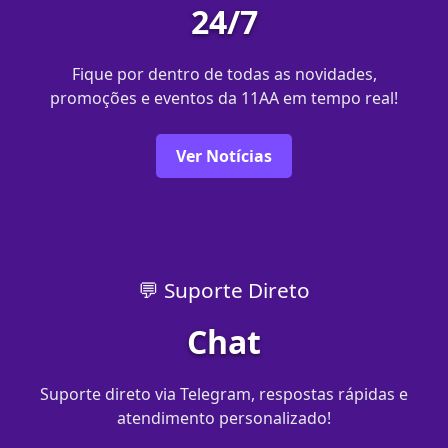
24/7
Fique por dentro de todas as novidades,
promoções e eventos da 11AA em tempo real!
Ver Notícias
💬 Suporte Direto
Chat
Suporte direto via Telegram, respostas rápidas e
atendimento personalizado!