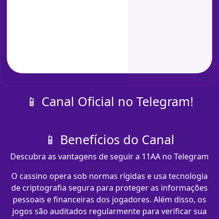
📱 Canal Oficial no Telegram!
📱 Benefícios do Canal
Descubra as vantagens de seguir a 11AA no Telegram
O cassino opera sob normas rígidas e usa tecnologia
de criptografia segura para proteger as informações
pessoais e financeiras dos jogadores. Além disso, os
jogos são auditados regularmente para verificar sua