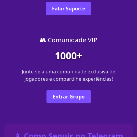
Falar Suporte
👥 Comunidade VIP
1000+
Junte-se a uma comunidade exclusiva de
jogadores e compartilhe experiências!
Entrar Grupo
📱 Como Seguir no Telegram