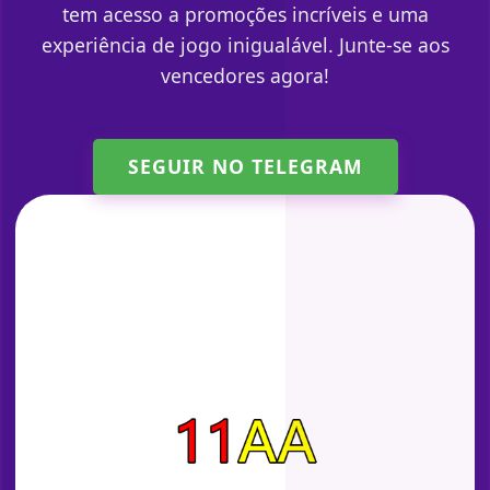
tem acesso a promoções incríveis e uma
experiência de jogo inigualável. Junte-se aos
vencedores agora!
SEGUIR NO TELEGRAM