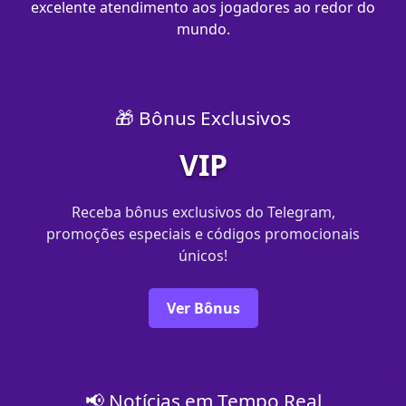
excelente atendimento aos jogadores ao redor do
mundo.
🎁 Bônus Exclusivos
VIP
Receba bônus exclusivos do Telegram,
promoções especiais e códigos promocionais
únicos!
Ver Bônus
📢 Notícias em Tempo Real