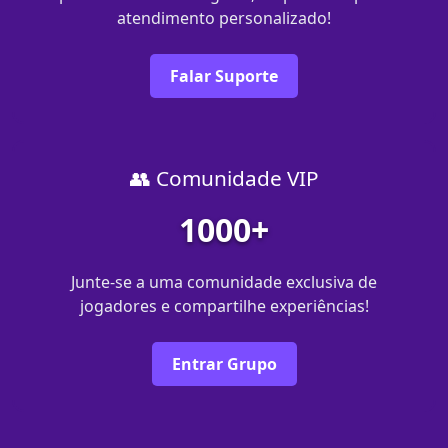
atendimento personalizado!
Falar Suporte
👥 Comunidade VIP
1000+
Junte-se a uma comunidade exclusiva de
jogadores e compartilhe experiências!
Entrar Grupo