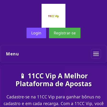
Login
Registrar-se
Menu
📱 11CC Vip A Melhor
Plataforma de Apostas
Cadastre-se na 11CC Vip para ganhar bônus no
cadastro e em cada recarga. Com a 11CC Vip, você