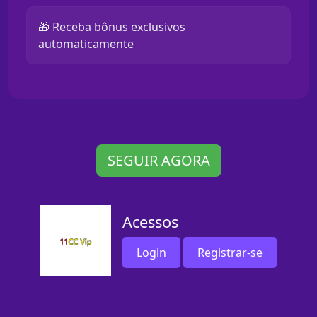
🎁 Receba bônus exclusivos
automaticamente
SEGUIR AGORA
Acessos
Login
Registrar-se