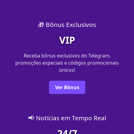
🎁 Bônus Exclusivos
VIP
Receba bônus exclusivos do Telegram,
promoções especiais e códigos promocionais
únicos!
Ver Bônus
📢 Notícias em Tempo Real
24/7