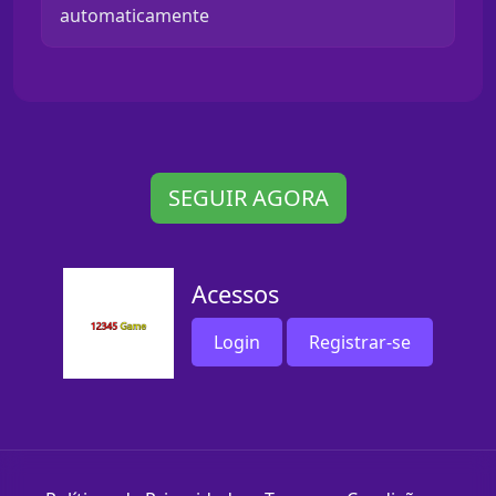
automaticamente
SEGUIR AGORA
Acessos
Login
Registrar-se