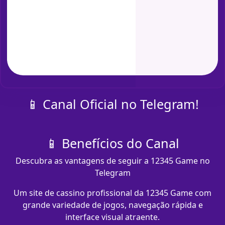
📱 Canal Oficial no Telegram!
📱 Benefícios do Canal
Descubra as vantagens de seguir a 12345 Game no
Telegram
Um site de cassino profissional da 12345 Game com
grande variedade de jogos, navegação rápida e
interface visual atraente.