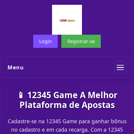
Login
Registrar-se
Menu
📱 12345 Game A Melhor
Plataforma de Apostas
Cadastre-se na 12345 Game para ganhar bônus
no cadastro e em cada recarga. Com a 12345