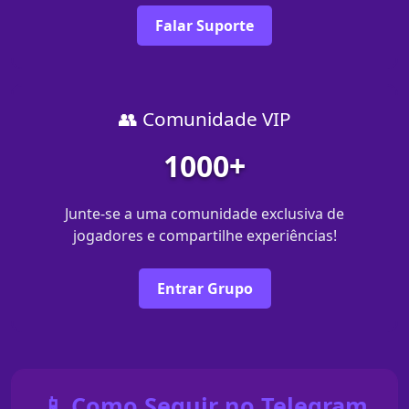
Falar Suporte
👥 Comunidade VIP
1000+
Junte-se a uma comunidade exclusiva de
jogadores e compartilhe experiências!
Entrar Grupo
📱 Como Seguir no Telegram