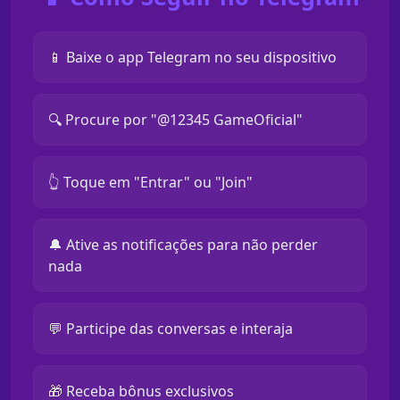
📱 Baixe o app Telegram no seu dispositivo
🔍 Procure por "@12345 GameOficial"
👆 Toque em "Entrar" ou "Join"
🔔 Ative as notificações para não perder
nada
💬 Participe das conversas e interaja
🎁 Receba bônus exclusivos