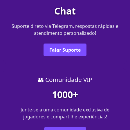
Chat
Suporte direto via Telegram, respostas rápidas e
atendimento personalizado!
Falar Suporte
👥 Comunidade VIP
1000+
Junte-se a uma comunidade exclusiva de
jogadores e compartilhe experiências!