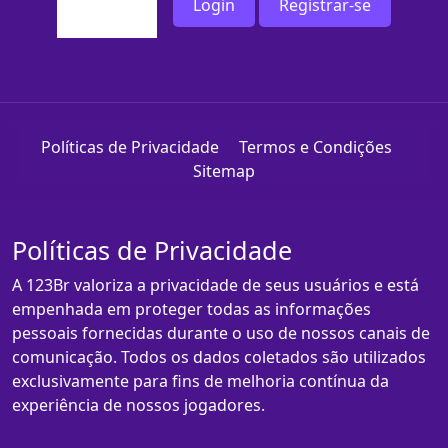
Login
Registrar-se
Políticas de Privacidade
Termos e Condições
Sitemap
Políticas de Privacidade
A 123Br valoriza a privacidade de seus usuários e está
empenhada em proteger todas as informações
pessoais fornecidas durante o uso de nossos canais de
comunicação. Todos os dados coletados são utilizados
exclusivamente para fins de melhoria contínua da
experiência de nossos jogadores.