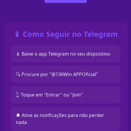
📱 Como Seguir no Telegram
📱 Baixe o app Telegram no seu dispositivo
🔍 Procure por "@136Win APPOficial"
👆 Toque em "Entrar" ou "Join"
🔔 Ative as notificações para não perder
nada