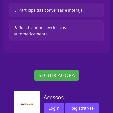
💬 Participe das conversas e interaja
🎁 Receba bônus exclusivos
automaticamente
SEGUIR AGORA
Acessos
Login
Registrar-se