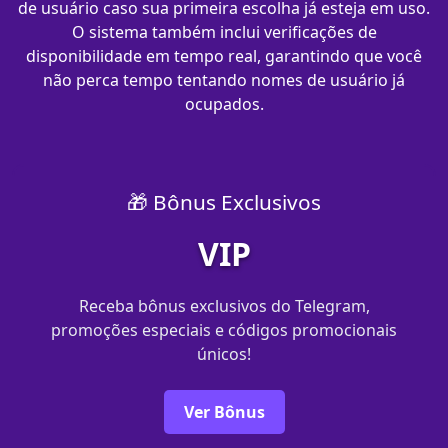
de usuário caso sua primeira escolha já esteja em uso.
O sistema também inclui verificações de
disponibilidade em tempo real, garantindo que você
não perca tempo tentando nomes de usuário já
ocupados.
🎁 Bônus Exclusivos
VIP
Receba bônus exclusivos do Telegram,
promoções especiais e códigos promocionais
únicos!
Ver Bônus