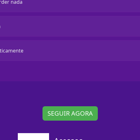
erder nada
a
aticamente
SEGUIR AGORA