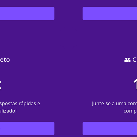
reto
👥 
t
espostas rápidas e
Junte-se a uma com
lizado!
compa
e