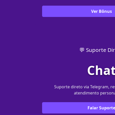
Ver Bônus
💬 Suporte Di
Cha
Suporte direto via Telegram, r
atendimento persona
Falar Suport