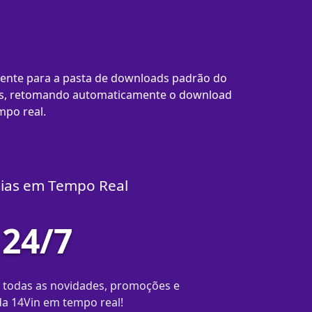
amente para a pasta de downloads padrão do
eis, retomando automaticamente o download
mpo real.
cias em Tempo Real
24/7
e todas as novidades, promoções e
da 14Vin em tempo real!