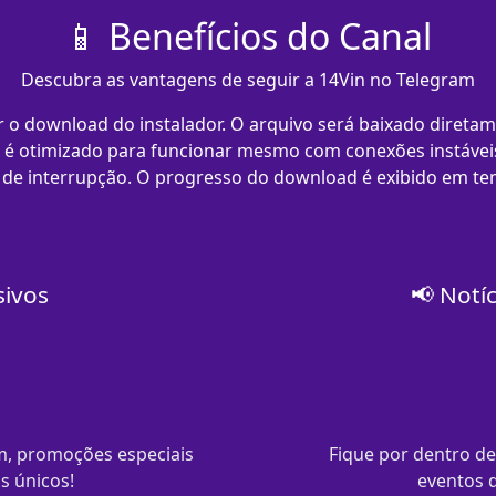
📱 Benefícios do Canal
Descubra as vantagens de seguir a 14Vin no Telegram
r o download do instalador. O arquivo será baixado diret
 é otimizado para funcionar mesmo com conexões instáv
de interrupção. O progresso do download é exibido em te
sivos
📢 Notí
m, promoções especiais
Fique por dentro d
s únicos!
eventos 