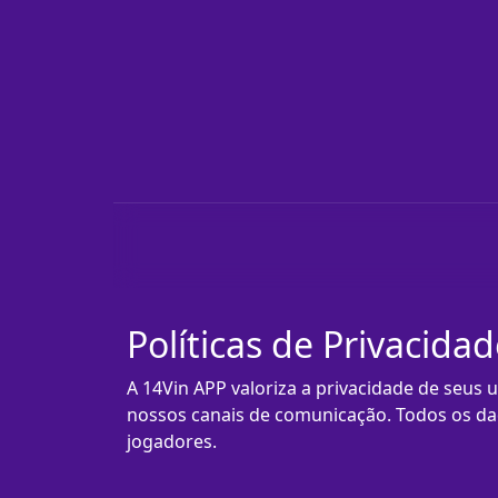
Políticas de Privacida
A 14Vin APP valoriza a privacidade de seus
nossos canais de comunicação. Todos os dad
jogadores.