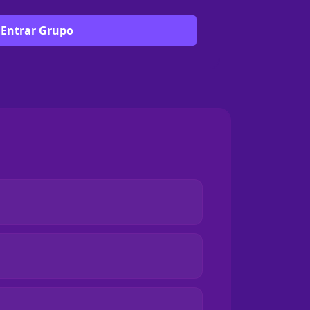
Entrar Grupo