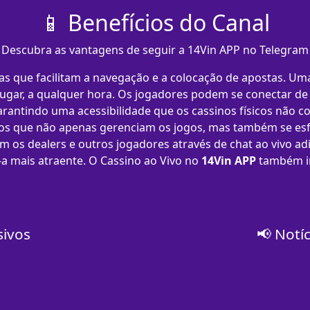
📱 Benefícios do Canal
Descubra as vantagens de seguir a 14Vin APP no Telegram
ivas que facilitam a navegação e a colocação de apostas. U
 lugar, a qualquer hora. Os jogadores podem se conectar de
garantindo uma acessibilidade que os cassinos físicos não 
dos que não apenas gerenciam os jogos, mas também se es
m os dealers e outros jogadores através de chat ao vivo a
-a mais atraente. O Cassino ao Vivo no
14Vin APP
também i
sivos
📢 Notí