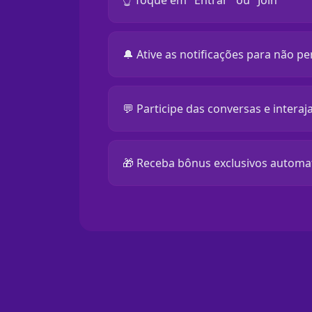
👆 Toque em "Entrar" ou "Join"
🔔 Ative as notificações para não p
💬 Participe das conversas e interaj
🎁 Receba bônus exclusivos autom