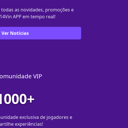
e todas as novidades, promoções e
 14Vin APP em tempo real!
Ver Notícias
Comunidade VIP
1000+
unidade exclusiva de jogadores e
rtilhe experiências!