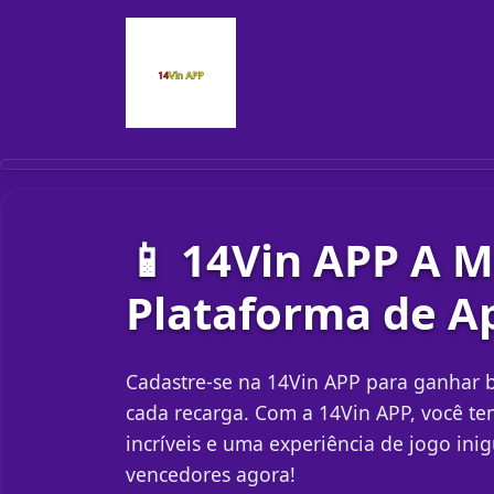
📱 14Vin APP A 
Plataforma de A
Cadastre-se na 14Vin APP para ganhar 
cada recarga. Com a 14Vin APP, você t
incríveis e uma experiência de jogo inig
vencedores agora!