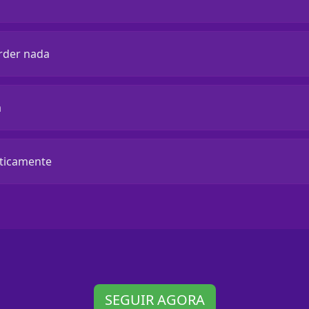
erder nada
a
aticamente
SEGUIR AGORA