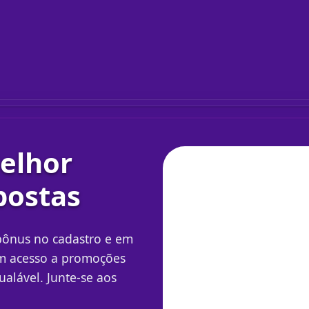
Melhor
postas
bônus no cadastro e em
em acesso a promoções
ualável. Junte-se aos