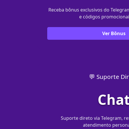
Receba bônus exclusivos do Telegra
e códigos promocionai
Ver Bônus
💬 Suporte Di
Cha
Suporte direto via Telegram, r
atendimento persona