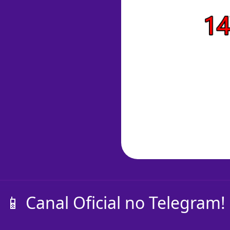
📱 Canal Oficial no Telegram!