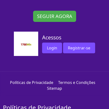
SEGUIR AGORA
Acessos
Login
Registrar-se
Políticas de Privacidade
Termos e Condições
Sitemap
Políticas de Privacidade