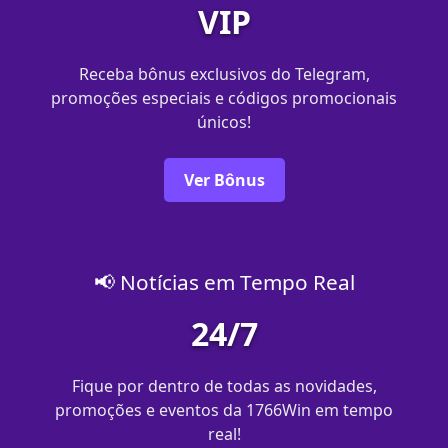
VIP
Receba bônus exclusivos do Telegram,
promoções especiais e códigos promocionais
únicos!
Ver Bônus
📢 Notícias em Tempo Real
24/7
Fique por dentro de todas as novidades,
promoções e eventos da 1766Win em tempo
real!