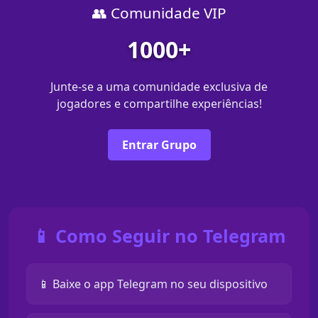
👥 Comunidade VIP
1000+
Junte-se a uma comunidade exclusiva de
jogadores e compartilhe experiências!
Entrar Grupo
📱 Como Seguir no Telegram
📱 Baixe o app Telegram no seu dispositivo