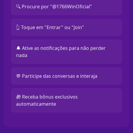
🔍 Procure por "@1766WinOficial"
👆 Toque em "Entrar" ou "Join"
🔔 Ative as notificações para não perder
nada
💬 Participe das conversas e interaja
🎁 Receba bônus exclusivos
automaticamente