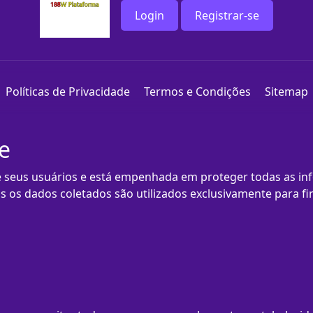
Login
Registrar-se
Políticas de Privacidade
Termos e Condições
Sitemap
de
de seus usuários e está empenhada em proteger todas as in
 os dados coletados são utilizados exclusivamente para fi