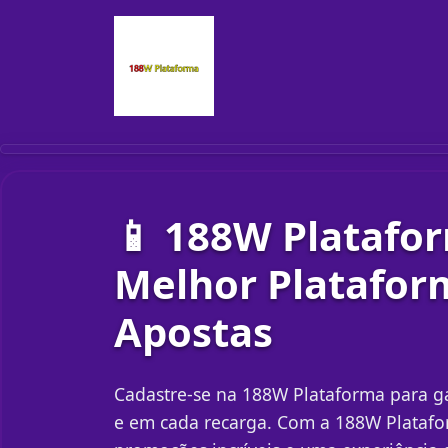
📱 188W Platafo
Melhor Platafor
Apostas
Cadastre-se na 188W Plataforma para g
e em cada recarga. Com a 188W Platafo