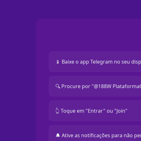
📱 Baixe o app Telegram no seu disp
🔍 Procure por "@188W PlataformaO
👆 Toque em "Entrar" ou "Join"
🔔 Ative as notificações para não p