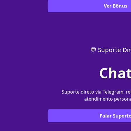
Ver Bônus
💬 Suporte Di
Cha
Suporte direto via Telegram, r
atendimento persona
Falar Suport