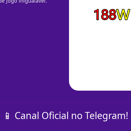
e jogo inigualável.
📱 Canal Oficial no Telegram!