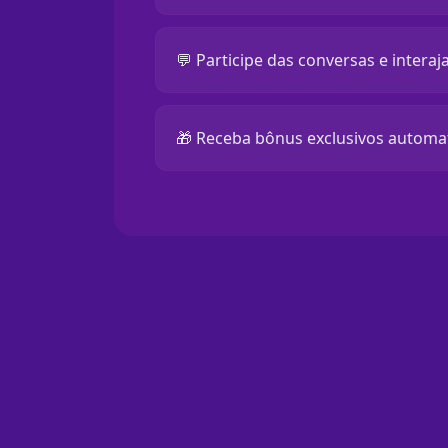
💬 Participe das conversas e interaj
🎁 Receba bônus exclusivos autom