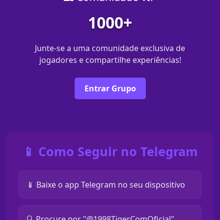
1000+
Junte-se a uma comunidade exclusiva de
jogadores e compartilhe experiências!
Entrar Grupo
📱 Como Seguir no Telegram
📱 Baixe o app Telegram no seu dispositivo
🔍 Procure por "@1998Tiger.ComOficial"