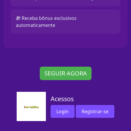
🎁 Receba bônus exclusivos
automaticamente
SEGUIR AGORA
Acessos
Login
Registrar-se