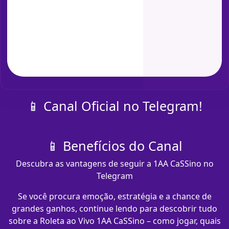
📱 Canal Oficial no Telegram!
📱 Benefícios do Canal
Descubra as vantagens de seguir a 1AA CaSSino no
Telegram
Se você procura emoção, estratégia e a chance de
grandes ganhos, continue lendo para descobrir tudo
sobre a Roleta ao Vivo 1AA CaSSino – como jogar, quais