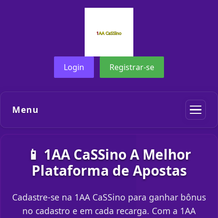
Login
Registrar-se
Menu
📱 1AA CaSSino A Melhor
Plataforma de Apostas
Cadastre-se na 1AA CaSSino para ganhar bônus
no cadastro e em cada recarga. Com a 1AA