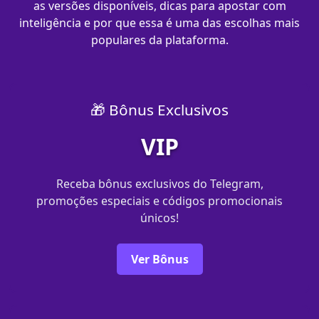
as versões disponíveis, dicas para apostar com
inteligência e por que essa é uma das escolhas mais
populares da plataforma.
🎁 Bônus Exclusivos
VIP
Receba bônus exclusivos do Telegram,
promoções especiais e códigos promocionais
únicos!
Ver Bônus