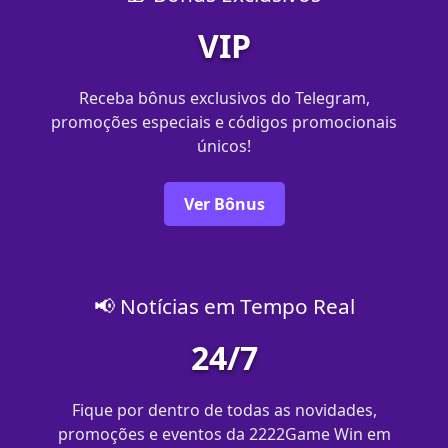
VIP
Receba bônus exclusivos do Telegram,
promoções especiais e códigos promocionais
únicos!
Ver Bônus
📢 Notícias em Tempo Real
24/7
Fique por dentro de todas as novidades,
promoções e eventos da 2222Game Win em