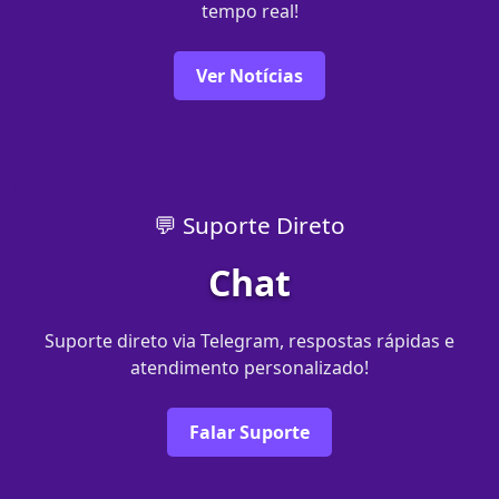
tempo real!
Ver Notícias
💬 Suporte Direto
Chat
Suporte direto via Telegram, respostas rápidas e
atendimento personalizado!
Falar Suporte