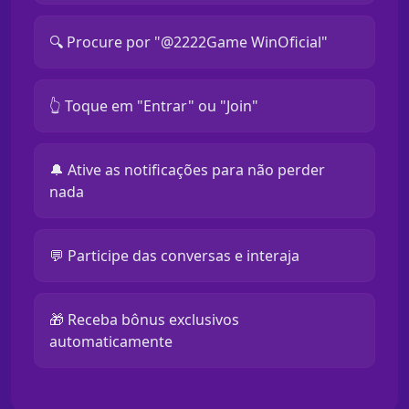
🔍 Procure por "@2222Game WinOficial"
👆 Toque em "Entrar" ou "Join"
🔔 Ative as notificações para não perder
nada
💬 Participe das conversas e interaja
🎁 Receba bônus exclusivos
automaticamente