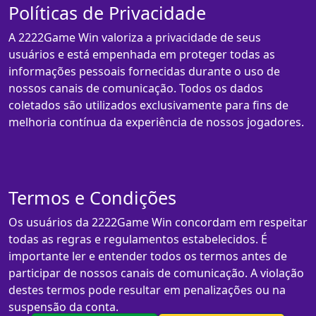
Políticas de Privacidade
A 2222Game Win valoriza a privacidade de seus
usuários e está empenhada em proteger todas as
informações pessoais fornecidas durante o uso de
nossos canais de comunicação. Todos os dados
coletados são utilizados exclusivamente para fins de
melhoria contínua da experiência de nossos jogadores.
Termos e Condições
Os usuários da 2222Game Win concordam em respeitar
todas as regras e regulamentos estabelecidos. É
importante ler e entender todos os termos antes de
participar de nossos canais de comunicação. A violação
destes termos pode resultar em penalizações ou na
suspensão da conta.