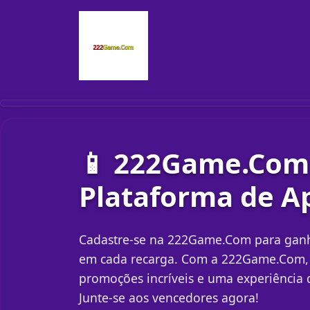
📱 222Game.Com
Plataforma de A
Cadastre-se na 222Game.Com para ganh
em cada recarga. Com a 222Game.Com, 
promoções incríveis e uma experiência d
Junte-se aos vencedores agora!