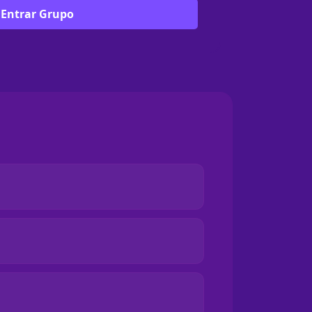
Entrar Grupo