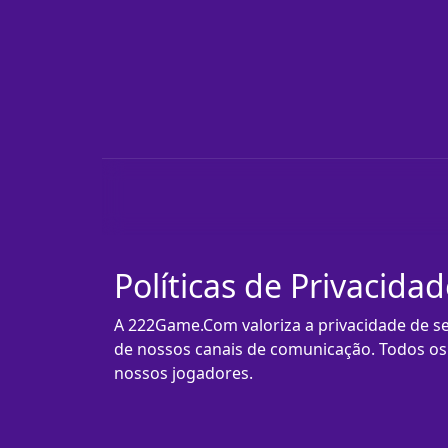
Políticas de Privacida
A 222Game.Com valoriza a privacidade de s
de nossos canais de comunicação. Todos os 
nossos jogadores.