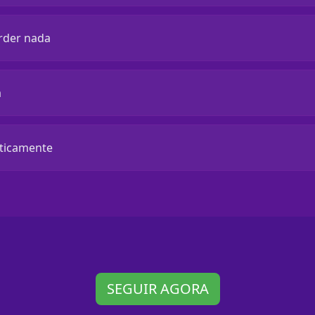
erder nada
a
aticamente
SEGUIR AGORA