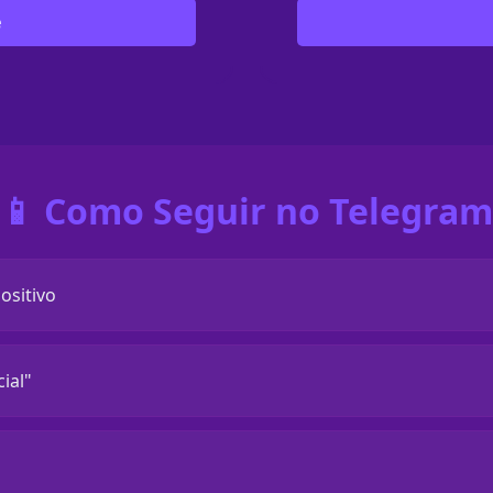
e
📱 Como Seguir no Telegram
ositivo
ial"