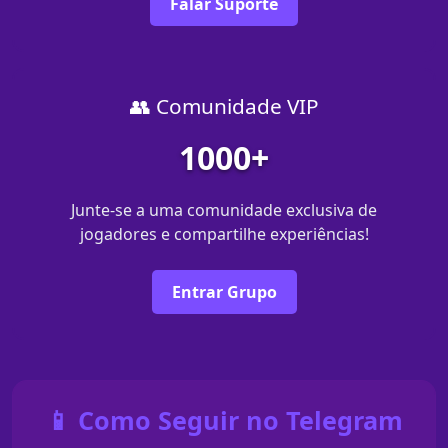
Falar Suporte
👥 Comunidade VIP
1000+
Junte-se a uma comunidade exclusiva de
jogadores e compartilhe experiências!
Entrar Grupo
📱 Como Seguir no Telegram