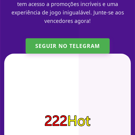
tem acesso a promoções incríveis e uma
experiência de jogo inigualável. Junte-se aos
vencedores agora!
SEGUIR NO TELEGRAM