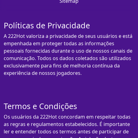
Sitemap
Políticas de Privacidade
A 222Hot valoriza a privacidade de seus usuários e está
empenhada em proteger todas as informações
pessoais fornecidas durante o uso de nossos canais de
comunicação. Todos os dados coletados são utilizados
exclusivamente para fins de melhoria contínua da
experiência de nossos jogadores.
Termos e Condições
Os usuários da 222Hot concordam em respeitar todas
as regras e regulamentos estabelecidos. É importante
ler e entender todos os termos antes de participar de