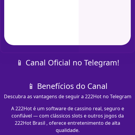
📱 Canal Oficial no Telegram!
📱 Benefícios do Canal
Descubra as vantagens de seguir a 222Hot no Telegram
A 222Hot é um software de cassino real, seguro e
confiável — com clássicos slots e outros jogos da
222Hot Brasil , oferece entretenimento de alta
qualidade.