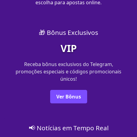
escolha para apostas online.
🎁 Bônus Exclusivos
VIP
Receba bônus exclusivos do Telegram,
promoções especiais e códigos promocionais
únicos!
Ver Bônus
📢 Notícias em Tempo Real