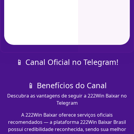
📱 Canal Oficial no Telegram!
📱 Benefícios do Canal
Descubra as vantagens de seguir a 222Win Baixar no
Telegram
A 222Win Baixar oferece serviços oficiais
recomendados — a plataforma 222Win Baixar Brasil
possui credibilidade reconhecida, sendo sua melhor