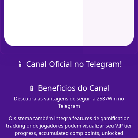
📱 Canal Oficial no Telegram!
📱 Benefícios do Canal
Descubra as vantagens de seguir a 2587Win no
Telegram
O sistema também integra features de gamification
tracking onde jogadores podem visualizar seu VIP tier
progress, accumulated comp points, unlocked