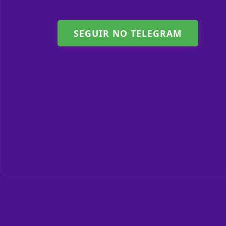
SEGUIR NO TELEGRAM