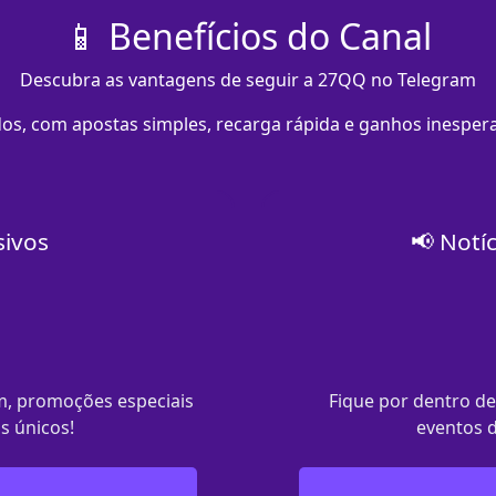
📱 Benefícios do Canal
Descubra as vantagens de seguir a 27QQ no Telegram
os, com apostas simples, recarga rápida e ganhos inesper
sivos
📢 Notí
m, promoções especiais
Fique por dentro d
s únicos!
eventos 