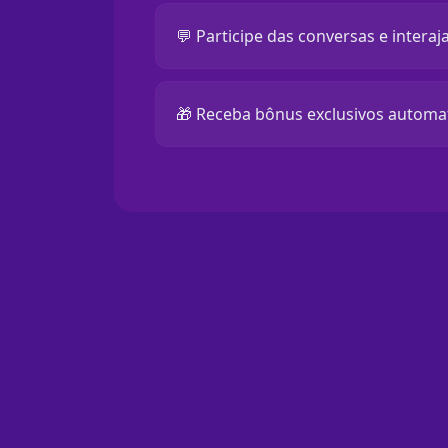
💬 Participe das conversas e interaj
🎁 Receba bônus exclusivos autom