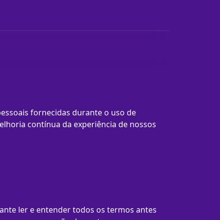
essoais fornecidas durante o uso de
elhoria contínua da experiência de nossos
nte ler e entender todos os termos antes