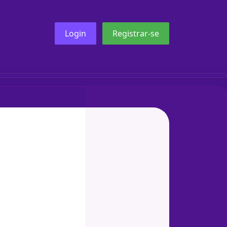
Login
Registrar-se