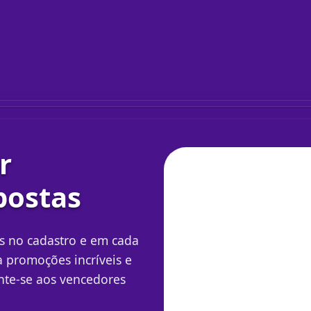
r
postas
s no cadastro e em cada
 promoções incríveis e
unte-se aos vencedores