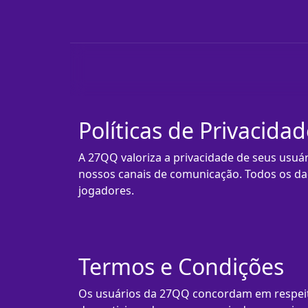
Políticas de Privacida
A 27QQ valoriza a privacidade de seus usu
nossos canais de comunicação. Todos os dad
jogadores.
Termos e Condições
Os usuários da 27QQ concordam em respeita