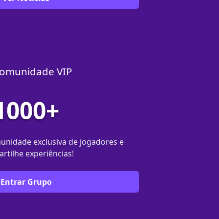
Comunidade VIP
1000+
unidade exclusiva de jogadores e
rtilhe experiências!
Entrar Grupo