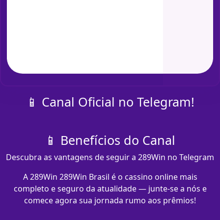
📱 Canal Oficial no Telegram!
📱 Benefícios do Canal
Descubra as vantagens de seguir a 289Win no Telegram
A 289Win 289Win Brasil é o cassino online mais
completo e seguro da atualidade — junte-se a nós e
comece agora sua jornada rumo aos prêmios!