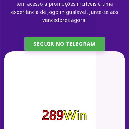
tem acesso a promoções incríveis e uma
experiência de jogo inigualável. Junte-se aos
vencedores agora!
SEGUIR NO TELEGRAM