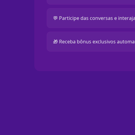
💬 Participe das conversas e interaj
🎁 Receba bônus exclusivos autom