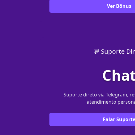
Ver Bônus
💬 Suporte Di
Cha
Suporte direto via Telegram, r
atendimento persona
Falar Suport