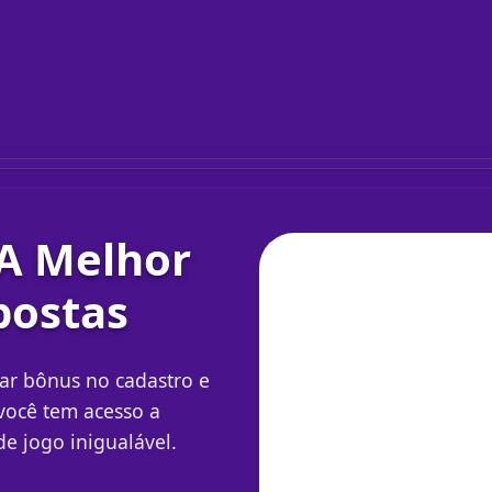
 A Melhor
postas
ar bônus no cadastro e
você tem acesso a
e jogo inigualável.