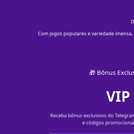
D
Com jogos populares e variedade imensa, 
🎁 Bônus Exclu
VIP
Receba bônus exclusivos do Telegra
e códigos promocionai