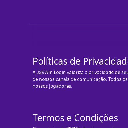
Políticas de Privacida
A 289Win Login valoriza a privacidade de s
de nossos canais de comunicação. Todos os 
nossos jogadores.
Termos e Condições