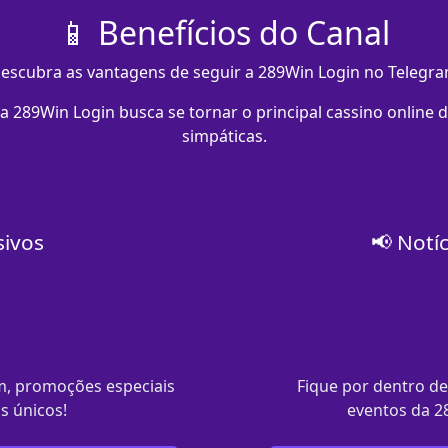
📱 Benefícios do Canal
escubra as vantagens de seguir a 289Win Login no Telegr
a 289Win Login busca se tornar o principal cassino online 
simpáticas.
sivos
📢 Notí
m, promoções especiais
Fique por dentro d
s únicos!
eventos da 2