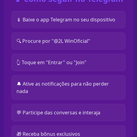
📱 Baixe o app Telegram no seu dispositivo
🔍 Procure por "@2L WinOficial"
👆 Toque em "Entrar" ou "Join"
🔔 Ative as notificações para não perder
nada
💬 Participe das conversas e interaja
🎁 Receba bônus exclusivos