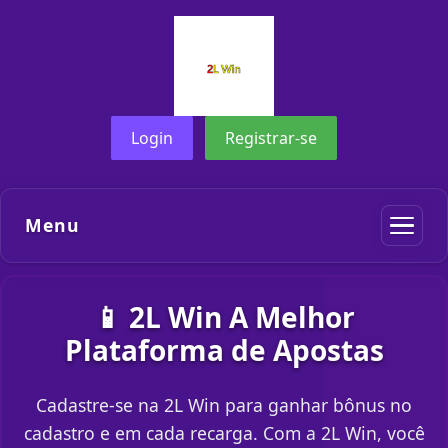
Login
Registrar-se
Menu
📱 2L Win A Melhor
Plataforma de Apostas
Cadastre-se na 2L Win para ganhar bônus no
cadastro e em cada recarga. Com a 2L Win, você