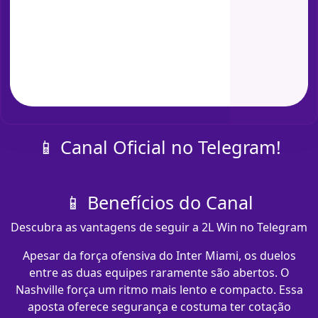
📱 Canal Oficial no Telegram!
📱 Benefícios do Canal
Descubra as vantagens de seguir a 2L Win no Telegram
Apesar da força ofensiva do Inter Miami, os duelos
entre as duas equipes raramente são abertos. O
Nashville força um ritmo mais lento e compacto. Essa
aposta oferece segurança e costuma ter cotação