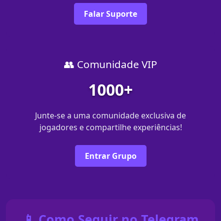
Falar Suporte
👥 Comunidade VIP
1000+
Junte-se a uma comunidade exclusiva de
jogadores e compartilhe experiências!
Entrar Grupo
📱 Como Seguir no Telegram