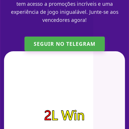
tem acesso a promoções incríveis e uma
experiência de jogo inigualável. Junte-se aos
vencedores agora!
SEGUIR NO TELEGRAM