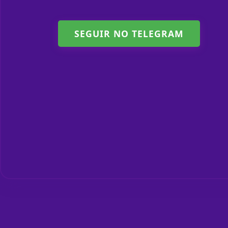
SEGUIR NO TELEGRAM