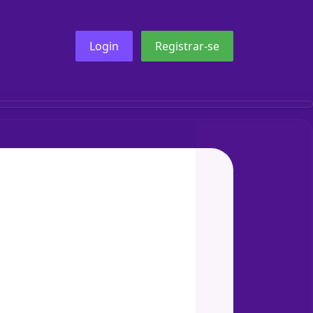
Login
Registrar-se