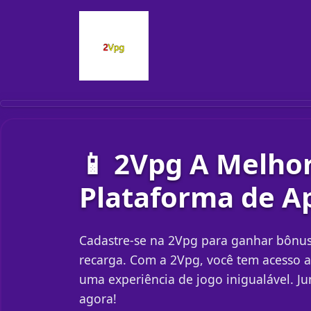
📱 2Vpg A Melho
Plataforma de A
Cadastre-se na 2Vpg para ganhar bônus
recarga. Com a 2Vpg, você tem acesso a
uma experiência de jogo inigualável. J
agora!