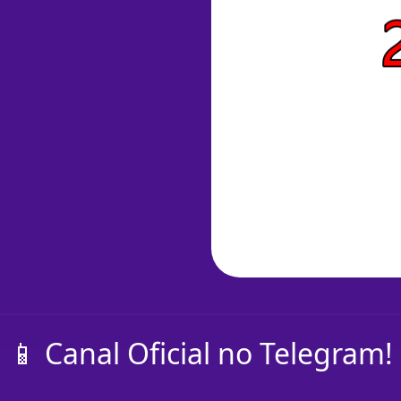
📱 Canal Oficial no Telegram!