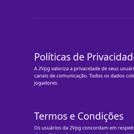
Políticas de Privacida
A 2Vpg valoriza a privacidade de seus usuá
canais de comunicação. Todos os dados cole
jogadores.
Termos e Condições
Os usuários da 2Vpg concordam em respeitar