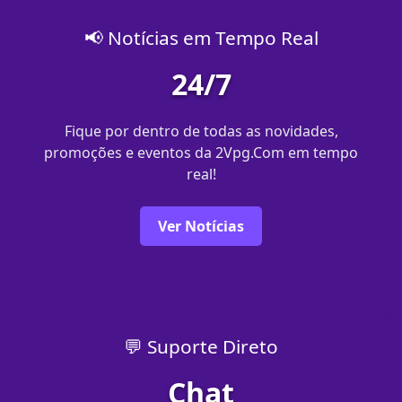
📢 Notícias em Tempo Real
24/7
Fique por dentro de todas as novidades,
promoções e eventos da 2Vpg.Com em tempo
real!
Ver Notícias
💬 Suporte Direto
Chat