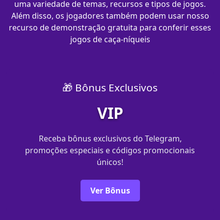
uma variedade de temas, recursos e tipos de jogos.
Além disso, os jogadores também podem usar nosso
recurso de demonstração gratuita para conferir esses
jogos de caça-níqueis
🎁 Bônus Exclusivos
VIP
Receba bônus exclusivos do Telegram,
promoções especiais e códigos promocionais
únicos!
Ver Bônus