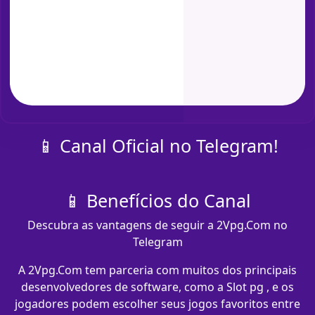
📱 Canal Oficial no Telegram!
📱 Benefícios do Canal
Descubra as vantagens de seguir a 2Vpg.Com no
Telegram
A 2Vpg.Com tem parceria com muitos dos principais
desenvolvedores de software, como a Slot pg , e os
jogadores podem escolher seus jogos favoritos entre