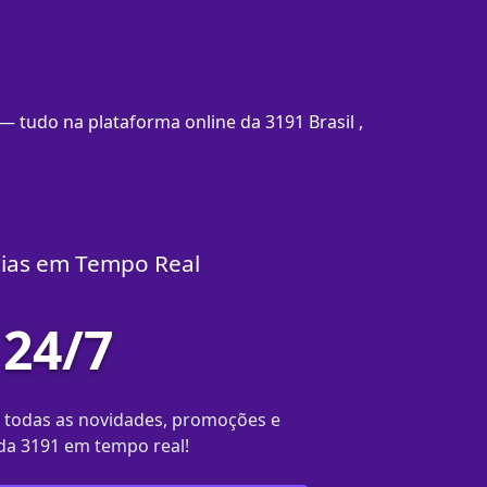
— tudo na plataforma online da 3191 Brasil ,
cias em Tempo Real
24/7
e todas as novidades, promoções e
da 3191 em tempo real!