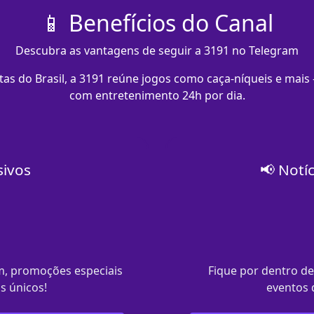
📱 Benefícios do Canal
Descubra as vantagens de seguir a 3191 no Telegram
s do Brasil, a 3191 reúne jogos como caça-níqueis e mais 
com entretenimento 24h por dia.
sivos
📢 Notí
m, promoções especiais
Fique por dentro d
s únicos!
eventos 