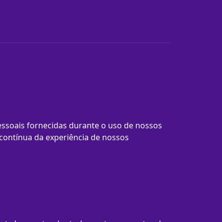
essoais fornecidas durante o uso de nossos
 contínua da experiência de nossos