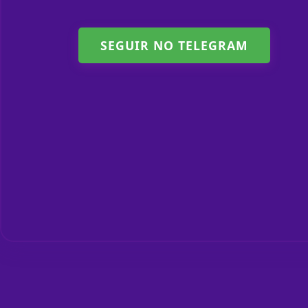
SEGUIR NO TELEGRAM