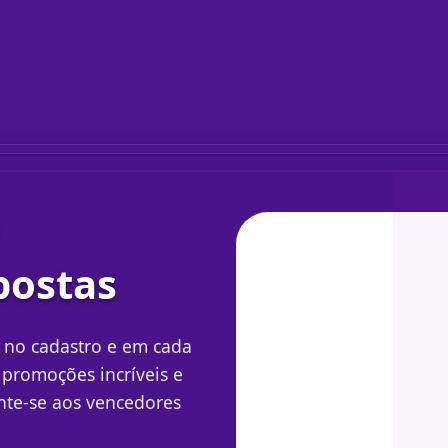
postas
 no cadastro e em cada
 promoções incríveis e
unte-se aos vencedores