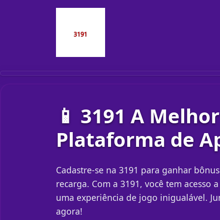
📱 3191 A Melhor
Plataforma de A
Cadastre-se na 3191 para ganhar bônus
recarga. Com a 3191, você tem acesso a
uma experiência de jogo inigualável. J
agora!