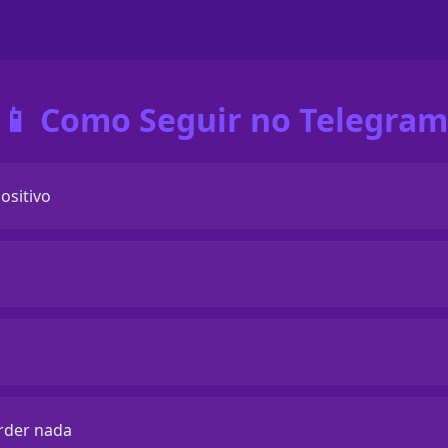
📱 Como Seguir no Telegram
ositivo
erder nada