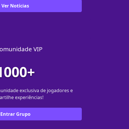
Ver Notícias
Comunidade VIP
1000+
unidade exclusiva de jogadores e
rtilhe experiências!
Entrar Grupo