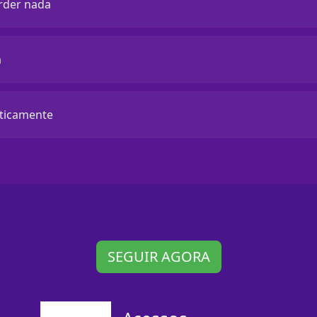
erder nada
a
aticamente
SEGUIR AGORA