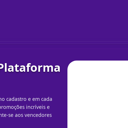
 Plataforma
no cadastro e em cada
promoções incríveis e
unte-se aos vencedores