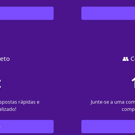
reto
👥 
t
espostas rápidas e
Junte-se a uma com
lizado!
compa
e