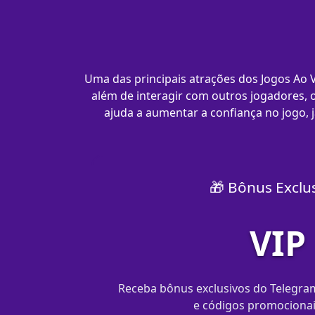
Uma das principais atrações dos Jogos Ao V
além de interagir com outros jogadores, 
ajuda a aumentar a confiança no jogo, 
🎁 Bônus Exclu
VIP
Receba bônus exclusivos do Telegra
e códigos promocionai