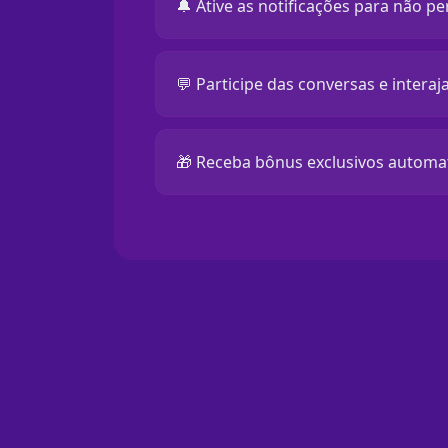
🔔 Ative as notificações para não p
💬 Participe das conversas e interaj
🎁 Receba bônus exclusivos autom