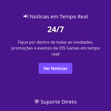
📢 Notícias em Tempo Real
24/7
Fique por dentro de todas as novidades,
promoções e eventos da 33S Games em tempo
real!
Ver Notícias
💬 Suporte Direto