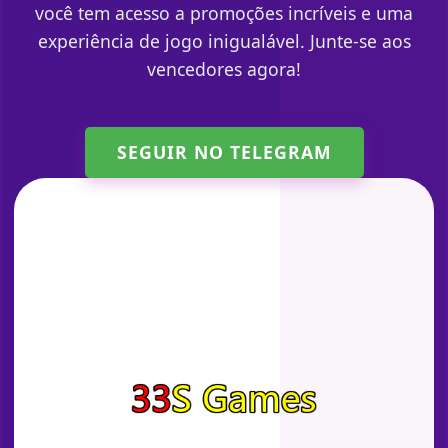
você tem acesso a promoções incríveis e uma
experiência de jogo inigualável. Junte-se aos
vencedores agora!
SEGUIR NO TELEGRAM