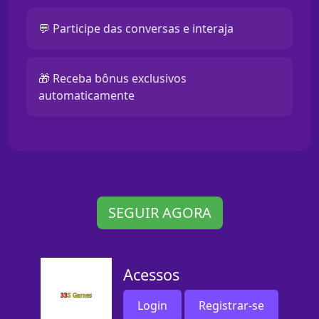
💬 Participe das conversas e interaja
🎁 Receba bônus exclusivos
automaticamente
SEGUIR AGORA
Acessos
Login
Registrar-se