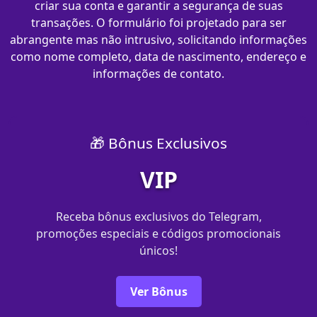
criar sua conta e garantir a segurança de suas
transações. O formulário foi projetado para ser
abrangente mas não intrusivo, solicitando informações
como nome completo, data de nascimento, endereço e
informações de contato.
🎁 Bônus Exclusivos
VIP
Receba bônus exclusivos do Telegram,
promoções especiais e códigos promocionais
únicos!
Ver Bônus