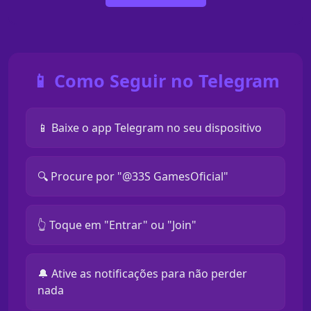
📱 Como Seguir no Telegram
📱 Baixe o app Telegram no seu dispositivo
🔍 Procure por "@33S GamesOficial"
👆 Toque em "Entrar" ou "Join"
🔔 Ative as notificações para não perder
nada