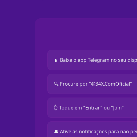
📱 Baixe o app Telegram no seu disp
🔍 Procure por "@34X.ComOficial"
👆 Toque em "Entrar" ou "Join"
🔔 Ative as notificações para não p