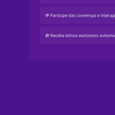
💬 Participe das conversas e interaj
🎁 Receba bônus exclusivos autom