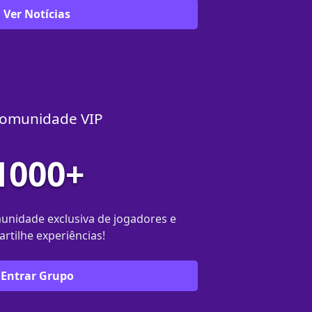
Ver Notícias
Comunidade VIP
1000+
unidade exclusiva de jogadores e
rtilhe experiências!
Entrar Grupo