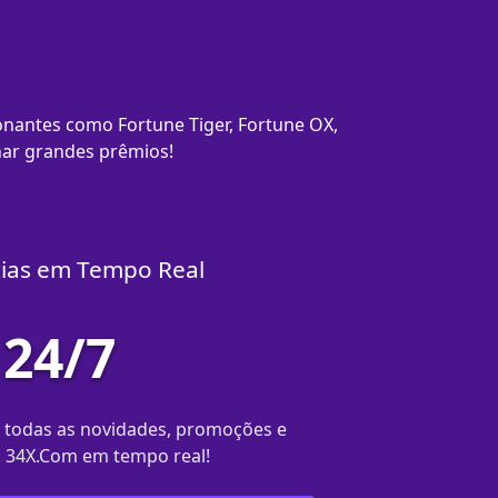
nantes como Fortune Tiger, Fortune OX,
har grandes prêmios!
cias em Tempo Real
24/7
e todas as novidades, promoções e
 34X.Com em tempo real!