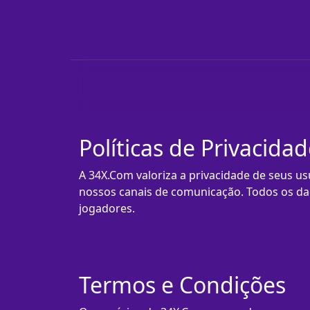
Políticas de Privacida
A 34X.Com valoriza a privacidade de seus u
nossos canais de comunicação. Todos os dad
jogadores.
Termos e Condições