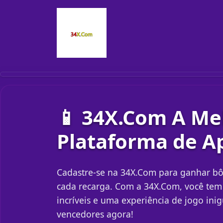
📱 34X.Com A Me
Plataforma de A
Cadastre-se na 34X.Com para ganhar bô
cada recarga. Com a 34X.Com, você tem
incríveis e uma experiência de jogo inig
vencedores agora!