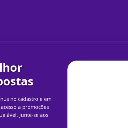
lhor
postas
nus no cadastro e em
 acesso a promoções
ualável. Junte-se aos