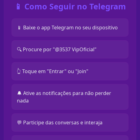
📱 Como Seguir no Telegram
📱 Baixe o app Telegram no seu dispositivo
🔍 Procure por "@3537 VipOficial"
👆 Toque em "Entrar" ou "Join"
🔔 Ative as notificações para não perder
nada
💬 Participe das conversas e interaja