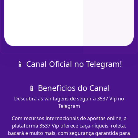
📱 Canal Oficial no Telegram!
📱 Benefícios do Canal
Descubra as vantagens de seguir a 3537 Vip no
Telegram
Com recursos internacionais de apostas online, a
plataforma 3537 Vip oferece caça-níqueis, roleta,
bacará e muito mais, com segurança garantida para