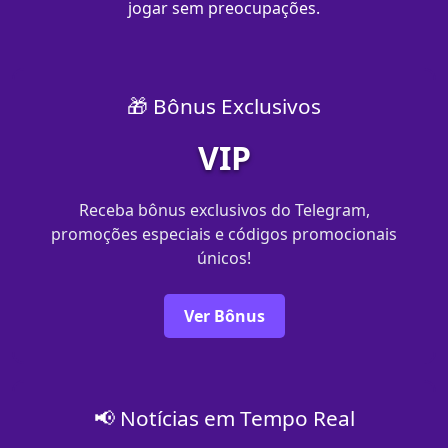
jogar sem preocupações.
🎁 Bônus Exclusivos
VIP
Receba bônus exclusivos do Telegram,
promoções especiais e códigos promocionais
únicos!
Ver Bônus
📢 Notícias em Tempo Real