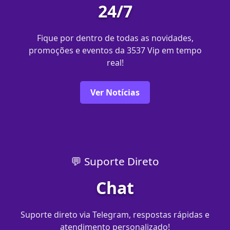
24/7
Fique por dentro de todas as novidades,
promoções e eventos da 3537 Vip em tempo
real!
Ver Notícias
💬 Suporte Direto
Chat
Suporte direto via Telegram, respostas rápidas e
atendimento personalizado!