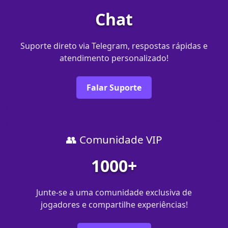
Chat
Suporte direto via Telegram, respostas rápidas e
atendimento personalizado!
Falar Suporte
👥 Comunidade VIP
1000+
Junte-se a uma comunidade exclusiva de
jogadores e compartilhe experiências!