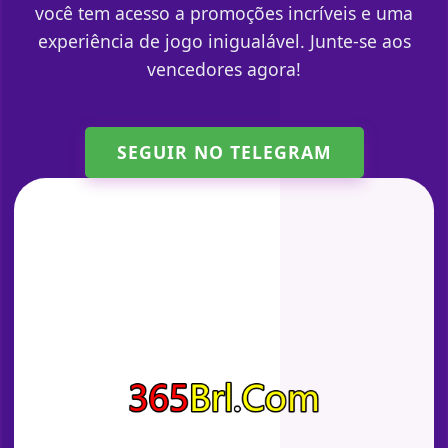
você tem acesso a promoções incríveis e uma
experiência de jogo inigualável. Junte-se aos
vencedores agora!
SEGUIR NO TELEGRAM