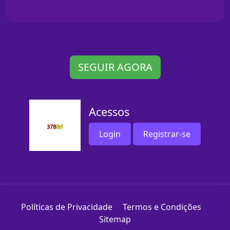
SEGUIR AGORA
Acessos
Login
Registrar-se
Políticas de Privacidade
Termos e Condições
Sitemap