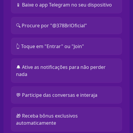
📱 Baixe o app Telegram no seu dispositivo
🔍 Procure por "@378BrlOficial"
👆 Toque em "Entrar" ou "Join"
🔔 Ative as notificações para não perder
nada
💬 Participe das conversas e interaja
🎁 Receba bônus exclusivos
automaticamente