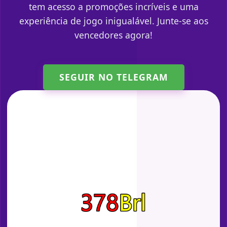
tem acesso a promoções incríveis e uma
experiência de jogo inigualável. Junte-se aos
vencedores agora!
SEGUIR NO TELEGRAM