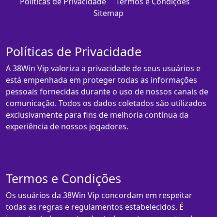
Políticas de Privacidade
Termos e Condições
Sitemap
Políticas de Privacidade
A 38Win Vip valoriza a privacidade de seus usuários e
está empenhada em proteger todas as informações
pessoais fornecidas durante o uso de nossos canais de
comunicação. Todos os dados coletados são utilizados
exclusivamente para fins de melhoria contínua da
experiência de nossos jogadores.
Termos e Condições
Os usuários da 38Win Vip concordam em respeitar
todas as regras e regulamentos estabelecidos. É