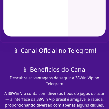
📱 Canal Oficial no Telegram!
📱 Benefícios do Canal
Descubra as vantagens de seguir a 38Win Vip no
Telegram
A 38Win Vip conta com diversos tipos de jogos de azar
— a interface da 38Win Vip Brasil é amigável e rápida,
proporcionando diversão com apenas alguns cliques.