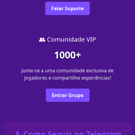
Falar Suporte
👥 Comunidade VIP
1000+
Junte-se a uma comunidade exclusiva de
jogadores e compartilhe experiências!
Entrar Grupo
📱 Como Seguir no Telegram