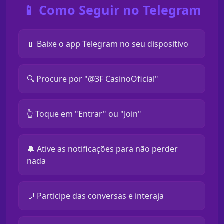
📱 Como Seguir no Telegram
📱 Baixe o app Telegram no seu dispositivo
🔍 Procure por "@3F CasinoOficial"
👆 Toque em "Entrar" ou "Join"
🔔 Ative as notificações para não perder
nada
💬 Participe das conversas e interaja