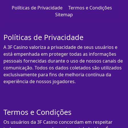
Políticas de Privacidade
Termos e Condições
Sitemap
Políticas de Privacidade
A 3F Casino valoriza a privacidade de seus usuários e
está empenhada em proteger todas as informações
pessoais fornecidas durante o uso de nossos canais de
comunicação. Todos os dados coletados são utilizados
exclusivamente para fins de melhoria contínua da
experiência de nossos jogadores.
Termos e Condições
Os usuários da 3F Casino concordam em respeitar