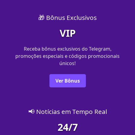
🎁 Bônus Exclusivos
VIP
Receba bônus exclusivos do Telegram,
promoções especiais e códigos promocionais
únicos!
Ver Bônus
📢 Notícias em Tempo Real
24/7