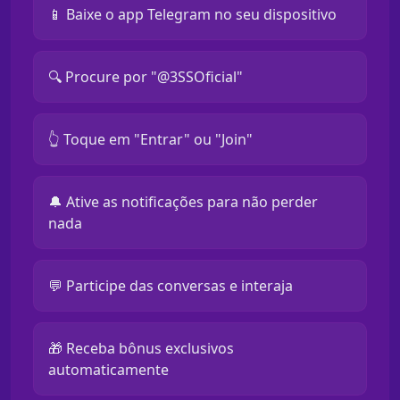
📱 Baixe o app Telegram no seu dispositivo
🔍 Procure por "@3SSOficial"
👆 Toque em "Entrar" ou "Join"
🔔 Ative as notificações para não perder
nada
💬 Participe das conversas e interaja
🎁 Receba bônus exclusivos
automaticamente