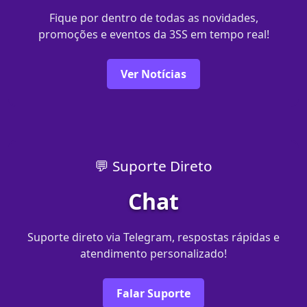
Fique por dentro de todas as novidades,
promoções e eventos da 3SS em tempo real!
Ver Notícias
💬 Suporte Direto
Chat
Suporte direto via Telegram, respostas rápidas e
atendimento personalizado!
Falar Suporte