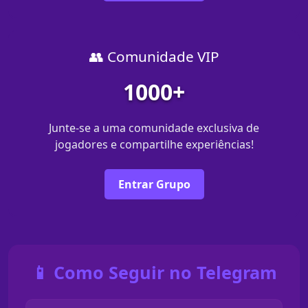
👥 Comunidade VIP
1000+
Junte-se a uma comunidade exclusiva de
jogadores e compartilhe experiências!
Entrar Grupo
📱 Como Seguir no Telegram