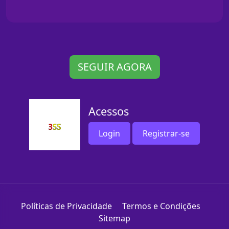
SEGUIR AGORA
Acessos
Login
Registrar-se
Políticas de Privacidade
Termos e Condições
Sitemap