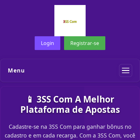
Login
Registrar-se
Menu
📱 3SS Com A Melhor
Plataforma de Apostas
Cadastre-se na 3SS Com para ganhar bônus no
cadastro e em cada recarga. Com a 3SS Com, você