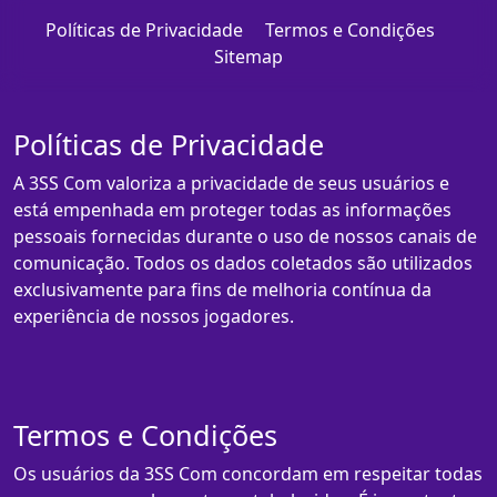
Políticas de Privacidade
Termos e Condições
Sitemap
Políticas de Privacidade
A 3SS Com valoriza a privacidade de seus usuários e
está empenhada em proteger todas as informações
pessoais fornecidas durante o uso de nossos canais de
comunicação. Todos os dados coletados são utilizados
exclusivamente para fins de melhoria contínua da
experiência de nossos jogadores.
Termos e Condições
Os usuários da 3SS Com concordam em respeitar todas