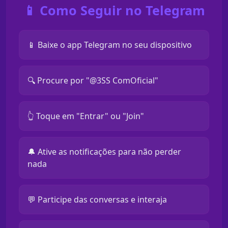
📱 Como Seguir no Telegram
📱 Baixe o app Telegram no seu dispositivo
🔍 Procure por "@3SS ComOficial"
👆 Toque em "Entrar" ou "Join"
🔔 Ative as notificações para não perder
nada
💬 Participe das conversas e interaja