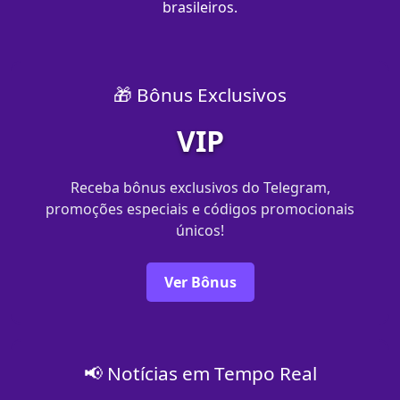
brasileiros.
🎁 Bônus Exclusivos
VIP
Receba bônus exclusivos do Telegram,
promoções especiais e códigos promocionais
únicos!
Ver Bônus
📢 Notícias em Tempo Real