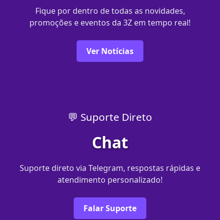
Fique por dentro de todas as novidades,
promoções e eventos da 3Z em tempo real!
Ver Notícias
💬 Suporte Direto
Chat
Suporte direto via Telegram, respostas rápidas e
atendimento personalizado!
Falar Suporte