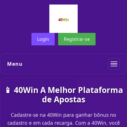
Login
Registrar-se
Menu
📱 40Win A Melhor Plataforma
de Apostas
Cadastre-se na 40Win para ganhar bônus no
cadastro e em cada recarga. Com a 40Win, você