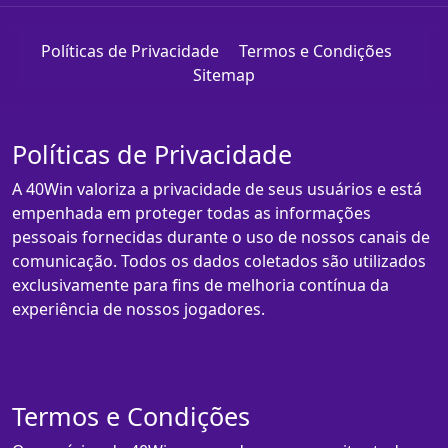
Políticas de Privacidade
Termos e Condições
Sitemap
Políticas de Privacidade
A 40Win valoriza a privacidade de seus usuários e está
empenhada em proteger todas as informações
pessoais fornecidas durante o uso de nossos canais de
comunicação. Todos os dados coletados são utilizados
exclusivamente para fins de melhoria contínua da
experiência de nossos jogadores.
Termos e Condições