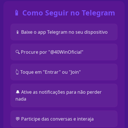
📱 Como Seguir no Telegram
📱 Baixe o app Telegram no seu dispositivo
🔍 Procure por "@40WinOficial"
👆 Toque em "Entrar" ou "Join"
🔔 Ative as notificações para não perder
nada
💬 Participe das conversas e interaja