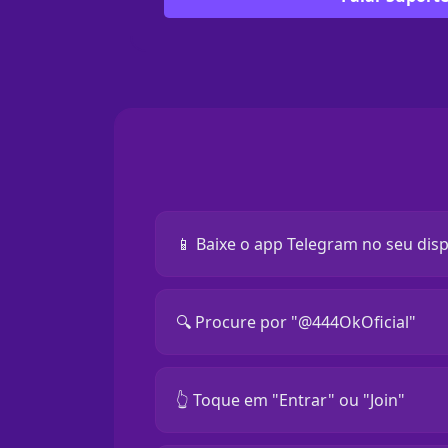
📱 Baixe o app Telegram no seu disp
🔍 Procure por "@444OkOficial"
👆 Toque em "Entrar" ou "Join"