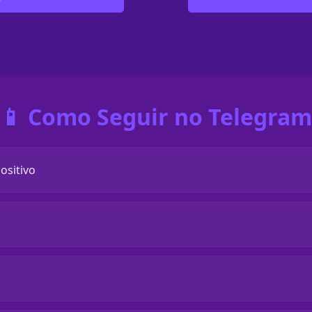
📱 Como Seguir no Telegram
ositivo