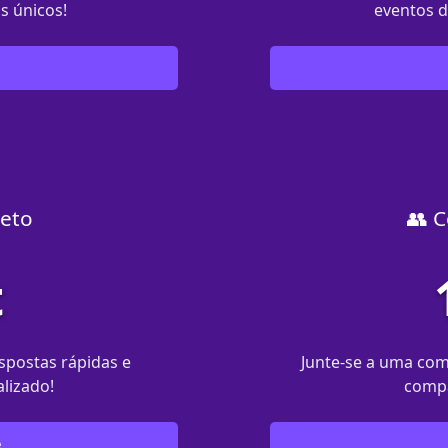
s únicos!
eventos d
reto
👥 
t
espostas rápidas e
Junte-se a uma com
lizado!
compa
e