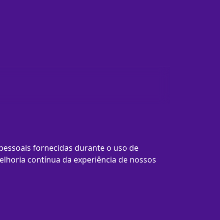
pessoais fornecidas durante o uso de
elhoria contínua da experiência de nossos