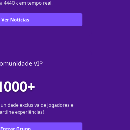
a 444Ok em tempo real!
Ver Notícias
Comunidade VIP
1000+
unidade exclusiva de jogadores e
rtilhe experiências!
Entrar Grupo