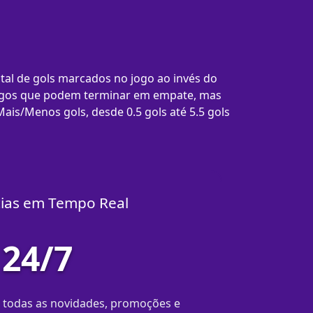
al de gols marcados no jogo ao invés do
jogos que podem terminar em empate, mas
is/Menos gols, desde 0.5 gols até 5.5 gols
cias em Tempo Real
24/7
e todas as novidades, promoções e