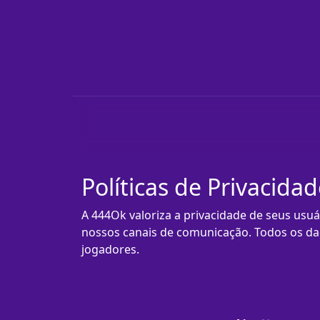
Políticas de Privacida
A 444Ok valoriza a privacidade de seus usu
nossos canais de comunicação. Todos os dad
jogadores.