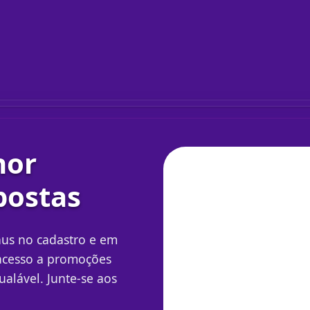
hor
postas
us no cadastro e em
acesso a promoções
ualável. Junte-se aos