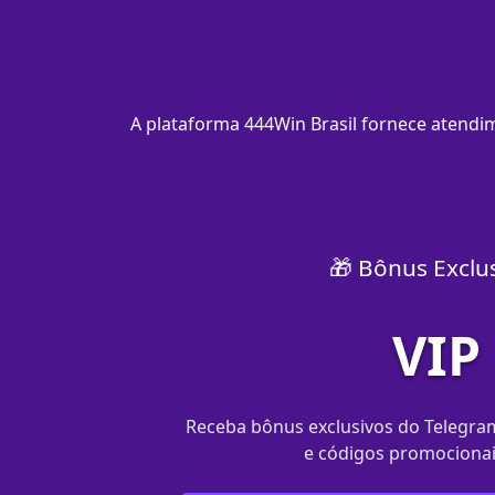
A plataforma 444Win Brasil fornece atendi
🎁 Bônus Exclu
VIP
Receba bônus exclusivos do Telegra
e códigos promocionai