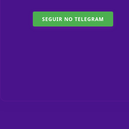
SEGUIR NO TELEGRAM