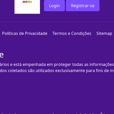
Login
Registrar-se
Políticas de Privacidade
Termos e Condições
Sitemap
de
uários e está empenhada em proteger todas as informações
os coletados são utilizados exclusivamente para fins de m