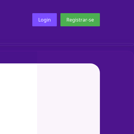
Login
Registrar-se