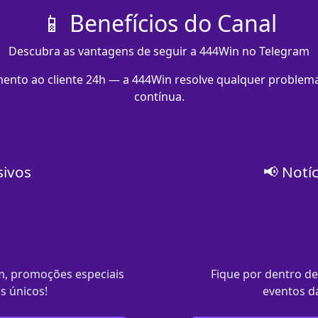
📱 Benefícios do Canal
Descubra as vantagens de seguir a 444Win no Telegram
mento ao cliente 24h — a 444Win resolve qualquer problema
contínua.
sivos
📢 Notí
m, promoções especiais
Fique por dentro d
s únicos!
eventos d