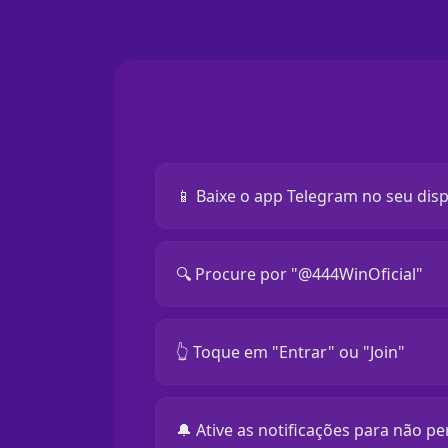
📱 Baixe o app Telegram no seu disp
🔍 Procure por "@444WinOficial"
👆 Toque em "Entrar" ou "Join"
🔔 Ative as notificações para não p