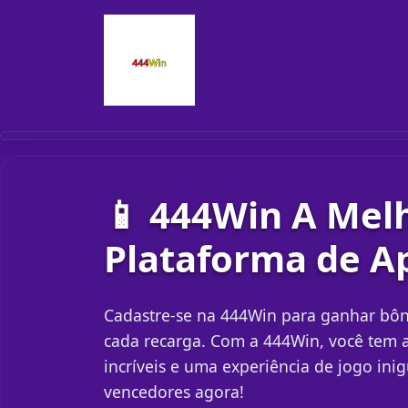
📱 444Win A Mel
Plataforma de A
Cadastre-se na 444Win para ganhar bôn
cada recarga. Com a 444Win, você tem 
incríveis e uma experiência de jogo inig
vencedores agora!