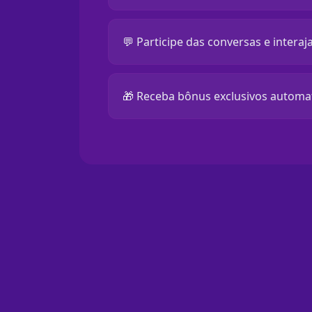
💬 Participe das conversas e interaj
🎁 Receba bônus exclusivos autom