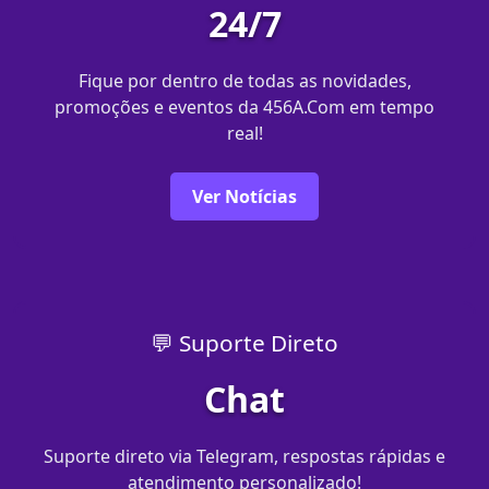
24/7
Fique por dentro de todas as novidades,
promoções e eventos da 456A.Com em tempo
real!
Ver Notícias
💬 Suporte Direto
Chat
Suporte direto via Telegram, respostas rápidas e
atendimento personalizado!