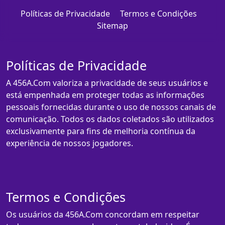
Políticas de Privacidade
Termos e Condições
Sitemap
Políticas de Privacidade
A 456A.Com valoriza a privacidade de seus usuários e
está empenhada em proteger todas as informações
pessoais fornecidas durante o uso de nossos canais de
comunicação. Todos os dados coletados são utilizados
exclusivamente para fins de melhoria contínua da
experiência de nossos jogadores.
Termos e Condições
Os usuários da 456A.Com concordam em respeitar