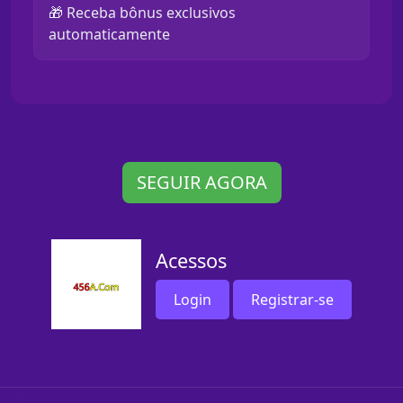
🎁 Receba bônus exclusivos
automaticamente
SEGUIR AGORA
Acessos
Login
Registrar-se