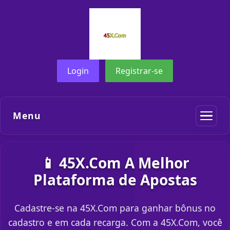
Login
Registrar-se
Menu
📱 45X.Com A Melhor
Plataforma de Apostas
Cadastre-se na 45X.Com para ganhar bônus no
cadastro e em cada recarga. Com a 45X.Com, você