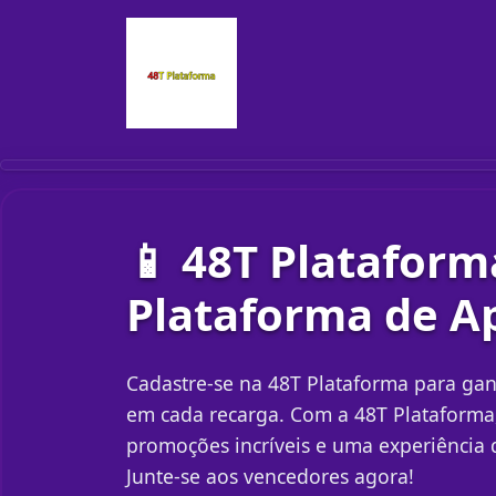
📱 48T Platafor
Plataforma de A
Cadastre-se na 48T Plataforma para ga
em cada recarga. Com a 48T Plataforma
promoções incríveis e uma experiência d
Junte-se aos vencedores agora!