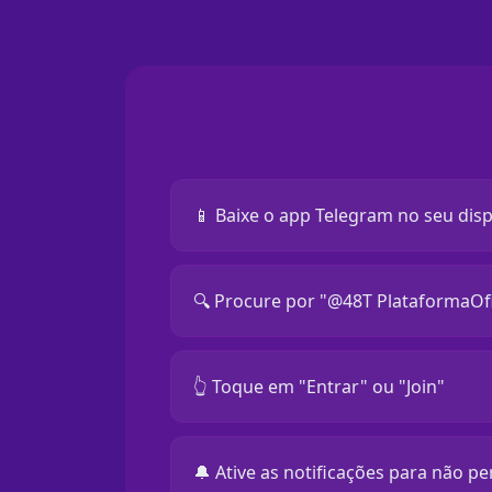
📱 Baixe o app Telegram no seu disp
🔍 Procure por "@48T PlataformaOfi
👆 Toque em "Entrar" ou "Join"
🔔 Ative as notificações para não p