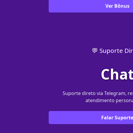
Ver Bônus
💬 Suporte Di
Cha
Suporte direto via Telegram, r
atendimento persona
Falar Suport