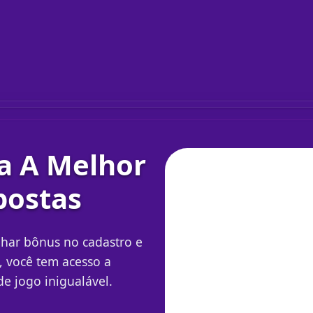
ma A Melhor
postas
nhar bônus no cadastro e
, você tem acesso a
e jogo inigualável.