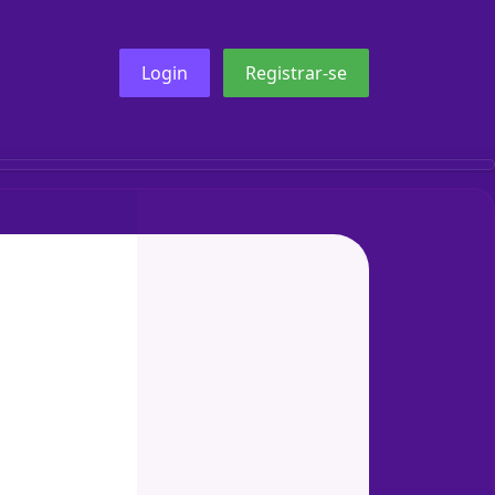
Login
Registrar-se