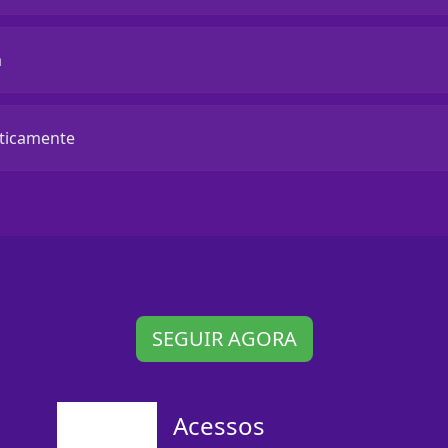
a
aticamente
SEGUIR AGORA
Acessos