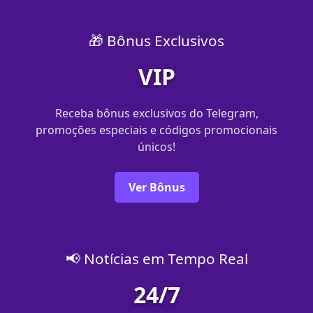
🎁 Bônus Exclusivos
VIP
Receba bônus exclusivos do Telegram,
promoções especiais e códigos promocionais
únicos!
Ver Bônus
📢 Notícias em Tempo Real
24/7