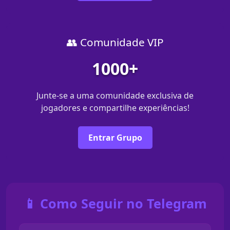
👥 Comunidade VIP
1000+
Junte-se a uma comunidade exclusiva de
jogadores e compartilhe experiências!
Entrar Grupo
📱 Como Seguir no Telegram