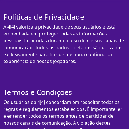
Políticas de Privacidade
A 4J4J valoriza a privacidade de seus usuários e está
empenhada em proteger todas as informações
pessoais fornecidas durante o uso de nossos canais de
comunicação. Todos os dados coletados são utilizados
exclusivamente para fins de melhoria contínua da
experiência de nossos jogadores.
Termos e Condições
Os usuários da 4J4J concordam em respeitar todas as
regras e regulamentos estabelecidos. É importante ler
e entender todos os termos antes de participar de
nossos canais de comunicação. A violação destes