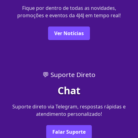
Fique por dentro de todas as novidades,
promoções e eventos da 4J4J em tempo real!
Ver Notícias
💬 Suporte Direto
Chat
Suporte direto via Telegram, respostas rápidas e
atendimento personalizado!
Falar Suporte