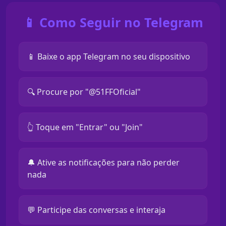
📱 Como Seguir no Telegram
📱 Baixe o app Telegram no seu dispositivo
🔍 Procure por "@51FFOficial"
👆 Toque em "Entrar" ou "Join"
🔔 Ative as notificações para não perder
nada
💬 Participe das conversas e interaja