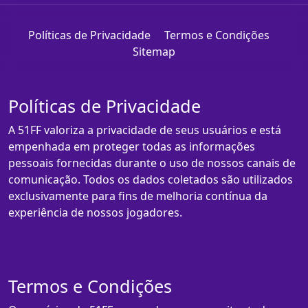
Políticas de Privacidade
Termos e Condições
Sitemap
Políticas de Privacidade
A 51FF valoriza a privacidade de seus usuários e está
empenhada em proteger todas as informações
pessoais fornecidas durante o uso de nossos canais de
comunicação. Todos os dados coletados são utilizados
exclusivamente para fins de melhoria contínua da
experiência de nossos jogadores.
Termos e Condições