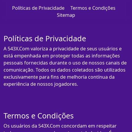
Políticas de Privacidade
Termos e Condições
Sitemap
Políticas de Privacidade
A 543X.Com valoriza a privacidade de seus usuários e
está empenhada em proteger todas as informações
pessoais fornecidas durante o uso de nossos canais de
comunicação. Todos os dados coletados são utilizados
exclusivamente para fins de melhoria contínua da
experiência de nossos jogadores.
Termos e Condições
Os usuários da 543X.Com concordam em respeitar