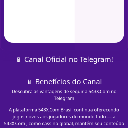
📱 Canal Oficial no Telegram!
📱 Benefícios do Canal
Descubra as vantagens de seguir a 543X.Com no
Telegram
A plataforma 543X.Com Brasil continua oferecendo
jogos novos aos jogadores do mundo todo — a
543X.Com , como cassino global, mantém seu conteúdo